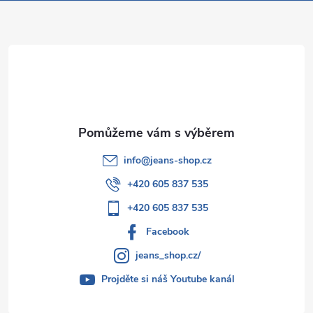
a
t
í
info
@
jeans-shop.cz
+420 605 837 535
+420 605 837 535
Facebook
jeans_shop.cz/
Projděte si náš Youtube kanál