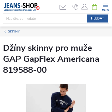
Přejít
NÁKUPNÍ
KOŠÍK
na
obsah
HLEDAT
SKINNY
Džíny skinny pro muže
GAP GapFlex Americana
819588-00