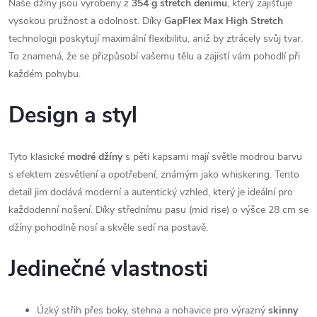
Naše džíny jsou vyrobeny z
354 g stretch denimu
, který zajišťuje
vysokou pružnost a odolnost. Díky
GapFlex Max High Stretch
technologii poskytují maximální flexibilitu, aniž by ztrácely svůj tvar.
To znamená, že se přizpůsobí vašemu tělu a zajistí vám pohodlí při
každém pohybu.
Design a styl
Tyto klasické
modré džíny
s pěti kapsami mají světle modrou barvu
s efektem zesvětlení a opotřebení, známým jako whiskering. Tento
detail jim dodává moderní a autentický vzhled, který je ideální pro
každodenní nošení. Díky střednímu pasu (mid rise) o výšce 28 cm se
džíny pohodlně nosí a skvěle sedí na postavě.
Jedinečné vlastnosti
Úzký střih přes boky, stehna a nohavice pro výrazný
skinny