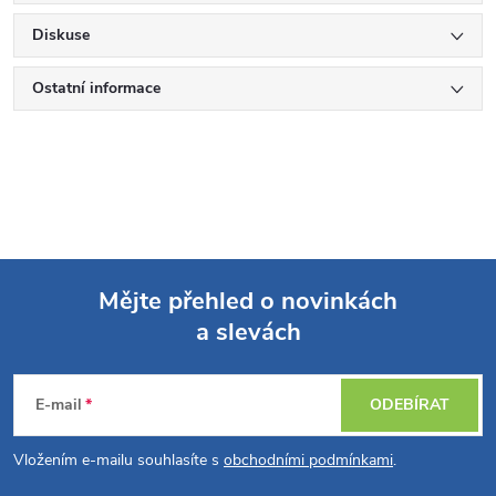
Diskuse
Ostatní informace
Mějte přehled o novinkách
a slevách
Z
á
E-mail
ODEBÍRAT
p
Vložením e-mailu souhlasíte s
obchodními podmínkami
.