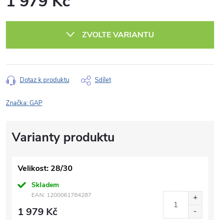
1 979 Kč
Měrná
cena:
ZVOLTE VARIANTU
Dotaz k produktu
Sdílet
Značka:
GAP
Velikost: 28/30
Skladem
EAN:
1200061784287
1 979 Kč