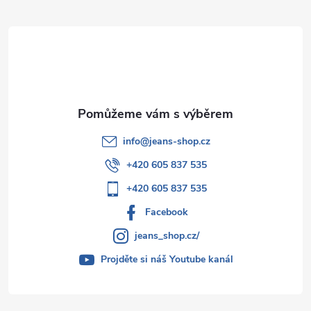
t
í
info
@
jeans-shop.cz
+420 605 837 535
+420 605 837 535
Facebook
jeans_shop.cz/
Projděte si náš Youtube kanál