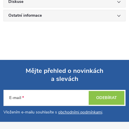
Diskuse
Ostatní informace
Mějte přehled o novinkách
a slevách
Z
á
E-mail
ODEBÍRAT
p
Vložením e-mailu souhlasíte s
obchodními podmínkami
.
a