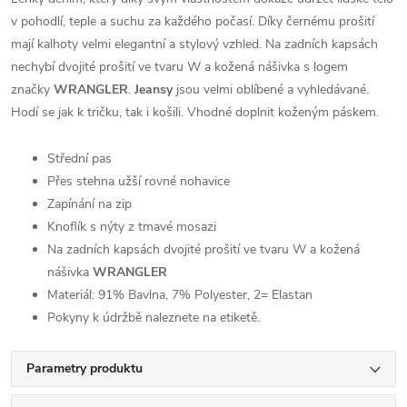
v pohodlí, teple a suchu za každého počasí. Díky černému prošití
mají kalhoty velmi elegantní a stylový vzhled. Na zadních kapsách
nechybí dvojité prošití ve tvaru W a kožená nášivka s logem
značky
WRANGLER
.
Jeansy
jsou velmi oblíbené a vyhledávané.
Hodí se jak k tričku, tak i košili. Vhodné doplnit koženým páskem.
Střední pas
Přes stehna užší rovné nohavice
Zapínání na zip
Knoflík s nýty z tmavé mosazi
Na zadních kapsách dvojité prošití ve tvaru W a kožená
nášivka
WRANGLER
Materiál: 91% Bavlna, 7% Polyester, 2= Elastan
Pokyny k údržbě naleznete na etiketě.
Parametry produktu