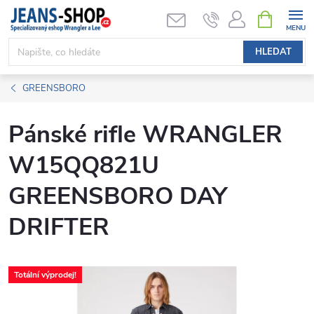
Přejít
NÁKUPNÍ
KOŠÍK
na
obsah
HLEDAT
GREENSBORO
Pánské rifle WRANGLER
W15QQ821U
GREENSBORO DAY
DRIFTER
Totální výprodej!