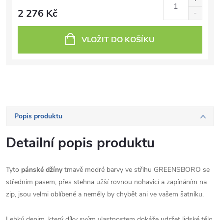
2 276 Kč
VLOŽIT DO KOŠÍKU
Popis produktu
Detailní popis produktu
Tyto
pánské džíny
tmavě modré
barvy ve střihu GREENSBORO se
středním pasem, přes stehna užší rovnou nohavicí a zapínáním na
zip, jsou velmi oblíbené a neměly by chybět ani ve vašem šatníku.
Lehký denim, který díky svým vlastnostem dokáže udržet lidské tělo