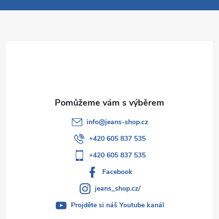
v
a
k
t
y
í
v
ý
p
i
info
@
jeans-shop.cz
+420 605 837 535
s
+420 605 837 535
u
Facebook
jeans_shop.cz/
Projděte si náš Youtube kanál