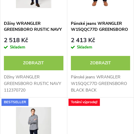
i
í
s
p
Džíny WRANGLER
Pánské jeans WRANGLER
GREENSBORO RUSTIC NAVY
W15QQC77D GREENSBORO
p
112370720
BLACK BACK
r
2 518 Kč
2 413 Kč
r
Skladem
Skladem
o
o
ZOBRAZIT
ZOBRAZIT
d
d
Džíny WRANGLER
Pánské jeans WRANGLER
u
GREENSBORO RUSTIC NAVY
W15QQC77D GREENSBORO
112370720
BLACK BACK
u
k
BESTSELLER
Totální výprodej!
k
t
t
ů