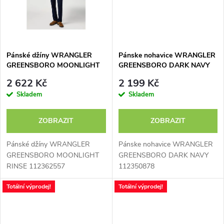
ů
Pánské džíny WRANGLER
Pánske nohavice WRANGLER
GREENSBORO MOONLIGHT
GREENSBORO DARK NAVY
RINSE 112362557
112350878
2 622 Kč
2 199 Kč
Skladem
Skladem
ZOBRAZIT
ZOBRAZIT
Pánské džíny WRANGLER
Pánske nohavice WRANGLER
GREENSBORO MOONLIGHT
GREENSBORO DARK NAVY
RINSE 112362557
112350878
Totální výprodej!
Totální výprodej!