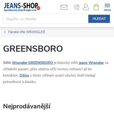
Přejít
NÁKUPNÍ
KOŠÍK
na
obsah
HLEDAT
Pánské rifle WRANGLER
GREENSBORO
Střih
Wrangler GREENSBORO
je klasický střih
jeans Wrangler
se
středním pasem, přes stehna užší rovnou nohavicí až ke
kotníkům.
Džíny
s tímto střihem ocení všichni, kteří hledají
pohodlnost a klasiku.
Nejprodávanější