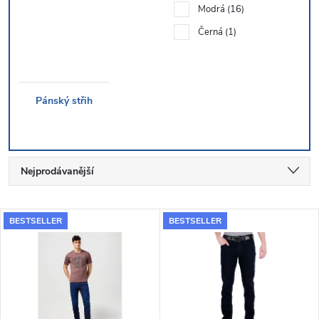
Modrá
16
Černá
1
Pánský střih
Ř
Nejprodávanější
a
Nejlevnější
V
BESTSELLER
BESTSELLER
Nejdražší
z
ý
Abecedně
e
p
n