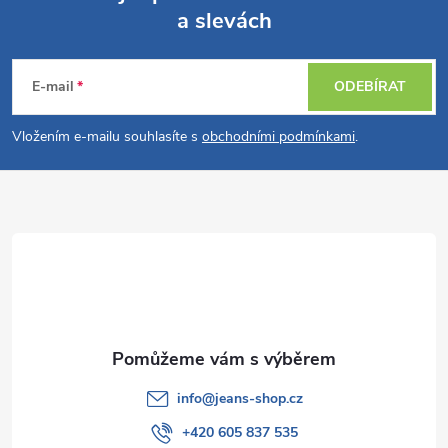
a slevách
Z
á
E-mail
ODEBÍRAT
p
Vložením e-mailu souhlasíte s
obchodními podmínkami
.
a
t
í
info
@
jeans-shop.cz
+420 605 837 535