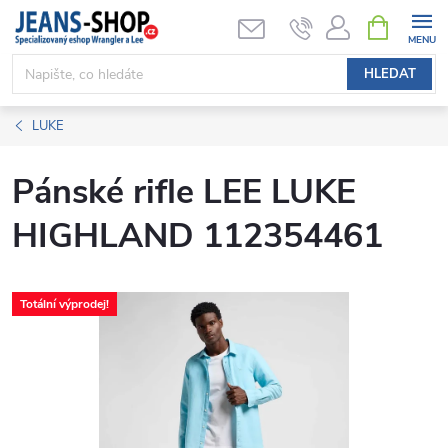
Přejít
NÁKUPNÍ
KOŠÍK
na
obsah
HLEDAT
LUKE
Pánské rifle LEE LUKE
HIGHLAND 112354461
Totální výprodej!