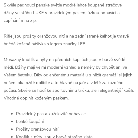
Skvěle padnoucí pánské světle modré lehce šoupané strečové
džíny ve střihu LUKE s pravidelným pasem, úzkou nohavicí a
zapínáním na zip.
Rifle jsou prošity oranžovou nití a na zadní straně kalhot je tmavě
hnědá kožená nášivka s logem značky LEE.
Mosazný knoflík a nýty na předních kapsách jsou v barvě světlé
mědi. Džíny mají velmi moderní vzhled a neměly by chybět ani ve
Vašem šatníku. Díky odlehčenému materiálu s nižší gramáží si jejich
nošení okamžitě oblíbíte a to hlavně na jaře a v létě za každého
počasí. Skvěle se hodí ke sportovnímu tričku, ale i elegantnější košili.
Vhodné doplnit koženým páskem.
Pravidelný pas a kuželovité nohavice
Lehké šoupání
Prošity oranžovou nití
Knoflík s nýty jsou v barvě starého zlata