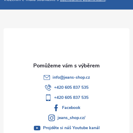
p
a
t
í
info
@
jeans-shop.cz
+420 605 837 535
+420 605 837 535
Facebook
jeans_shop.cz/
Projděte si náš Youtube kanál