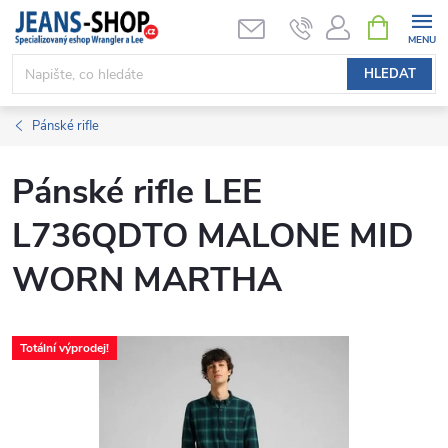
Přejít
NÁKUPNÍ
KOŠÍK
na
obsah
HLEDAT
Pánské rifle
Pánské rifle LEE
L736QDTO MALONE MID
WORN MARTHA
Totální výprodej!