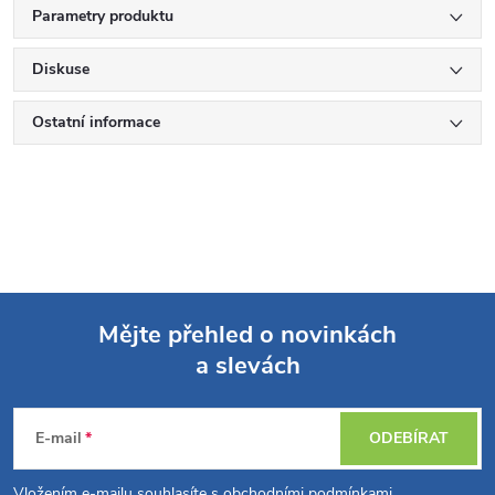
Parametry produktu
Diskuse
Ostatní informace
Mějte přehled o novinkách
a slevách
Z
á
E-mail
ODEBÍRAT
Vložením e-mailu souhlasíte s
obchodními podmínkami
.