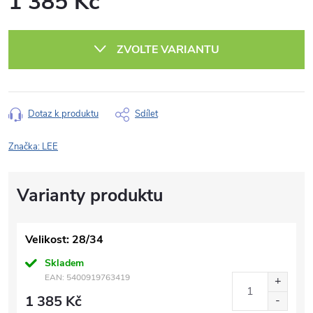
1 385 Kč
Měrná
cena:
ZVOLTE VARIANTU
Dotaz k produktu
Sdílet
Značka:
LEE
Velikost: 28/34
Skladem
EAN:
5400919763419
1 385 Kč