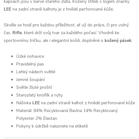
kapsách jsou v barvě starého zlata. Kožený štítek s logem značky
LEE
na zadní straně kalhoty je z hnědé perforované kůže.
Skvěle se hodí pro každou příležitost, ať už do práce, či pro volný
čas.
Rifle
, které drží svůj tvar za každého počasí. Vhodně ke
sportovnímu tričku, ale i elegantní košili, doplněné o
kožený pásek
.
Úzké nohavice
Pravidelný pas
Lehký nádech světlé
Jemné šoupání
Světle žluté prošití
Starozlatý knoflík a nýty
Nášivka
LEE
na zadní straně kalhot z hnědé perforované kůže
Materiál:
84% Recyklovaná Bavlna 14% Recyklovaný
Polyester 2% Elastan
Pokyny k údržbě naleznete na etiketě