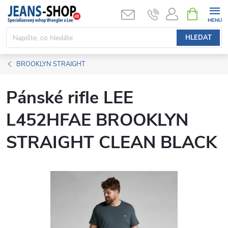
Přejít
NÁKUPNÍ
KOŠÍK
na
obsah
HLEDAT
BROOKLYN STRAIGHT
Pánské rifle LEE
L452HFAE BROOKLYN
STRAIGHT CLEAN BLACK