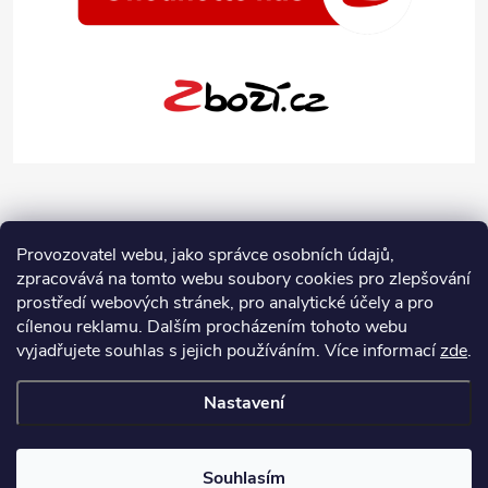
Provozovatel webu, jako správce osobních údajů,
zpracovává na tomto webu soubory cookies pro zlepšování
prostředí webových stránek, pro analytické účely a pro
cílenou reklamu. Dalším procházením tohoto webu
vyjadřujete souhlas s jejich používáním.
Více informací
zde
.
Nastavení
Copyright 2026
Jeans-Shop.cz
. Všechna práva vyhrazena.
Upravit
nastavení cookies
Souhlasím