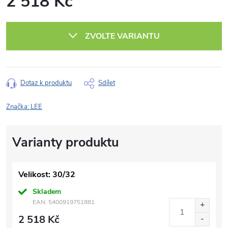
2 518 Kč
Měrná
cena:
ZVOLTE VARIANTU
Dotaz k produktu
Sdílet
Značka:
LEE
Velikost: 30/32
Skladem
EAN:
5400919751881
2 518 Kč