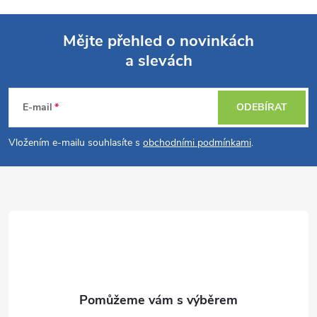
Mějte přehled o novinkách
a slevách
Z
á
E-mail
ODEBÍRAT
p
Vložením e-mailu souhlasíte s
obchodními podmínkami
.
a
t
í