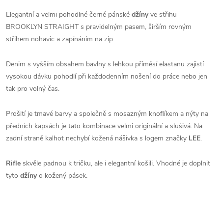
Elegantní a velmi pohodlné černé pánské
džíny
ve střihu
BROOKLYN STRAIGHT s pravidelným pasem, širším rovným
střihem nohavic a zapínáním na zip.
Denim s vyšším obsahem bavlny s lehkou příměsí elastanu zajistí
vysokou dávku pohodlí při každodenním nošení do práce nebo jen
tak pro volný čas.
Prošití je tmavé barvy a společně s mosazným knoflíkem a nýty na
předních kapsách je tato kombinace velmi originální a slušivá. Na
zadní straně kalhot nechybí kožená nášivka s logem značky
LEE
.
Rifle
skvěle padnou k tričku, ale i elegantní košili. Vhodné je doplnit
tyto
džíny
o kožený pásek.