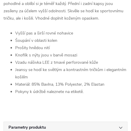
pohodlné a oblíbí si je téměř každý. Přední i zadní kapsy jsou
zesíleny za účelem vyšší odolnosti. Skvěle se hodí ke sportovnímu
tričku, ale i košili. Vhodné doplnit koženým opaskem.
Vyšší pas a širší rovné nohavice
Šoupání v oblasti kolen
Prošity hnědou nití
Knoflík s nýty jsou v barvě mosazi
Vzadu nášivka LEE z tmavé perforované kůže
Jeansy se hodí ke světlým a kontrastním tričkům i elegantním
košilím
Materiál: 85% Bavlna, 13% Polyester, 2% Elastan
Pokyny k údržbě naleznete na etiketě.
Parametry produktu