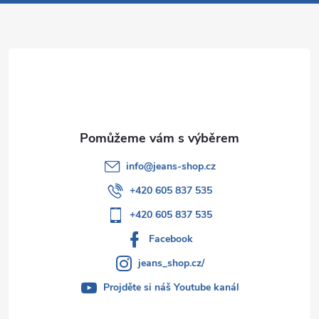
a
t
í
info
@
jeans-shop.cz
+420 605 837 535
+420 605 837 535
Facebook
jeans_shop.cz/
Projděte si náš Youtube kanál