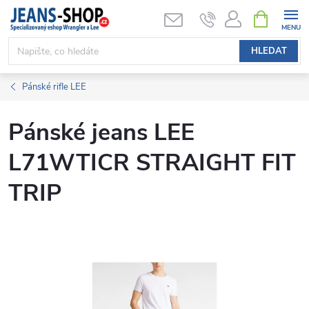
Přejít
NÁKUPNÍ
KOŠÍK
na
obsah
HLEDAT
Pánské rifle LEE
Pánské jeans LEE
L71WTICR STRAIGHT FIT
TRIP