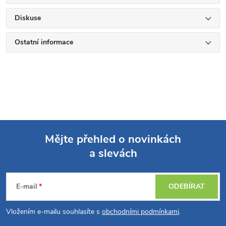
Diskuse
Ostatní informace
Mějte přehled o novinkách
a slevách
Z
á
E-mail
ODEBÍRAT
p
Vložením e-mailu souhlasíte s
obchodními podmínkami
.