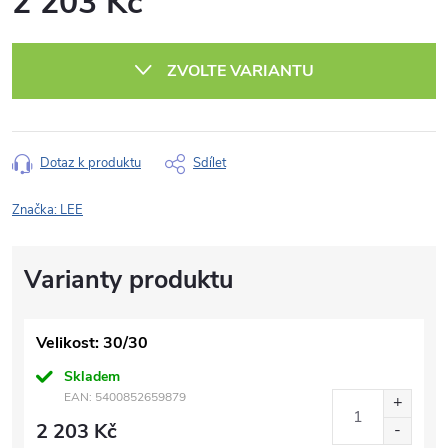
2 203 Kč
Měrná
cena:
ZVOLTE VARIANTU
Dotaz k produktu
Sdílet
Značka:
LEE
Velikost: 30/30
Skladem
EAN:
5400852659879
2 203 Kč