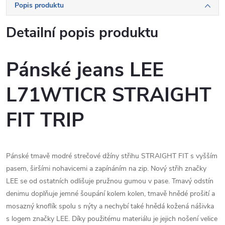
Popis produktu
Detailní popis produktu
Pánské jeans LEE
L71WTICR STRAIGHT
FIT TRIP
Pánské tmavě modré strečové džíny střihu STRAIGHT FIT s vyšším
pasem, širšími nohavicemi a zapínáním na zip. Nový střih značky
LEE se od ostatních odlišuje pružnou gumou v pase. Tmavý odstín
denimu doplňuje jemné šoupání kolem kolen, tmavě hnědé prošití a
mosazný knoflík spolu s nýty a nechybí také hnědá kožená nášivka
s logem značky LEE. Díky použitému materiálu je jejich nošení velice