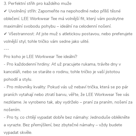
3. Perfektní střih pro každého muže
✔ Uvolněný střih: Zapomeňte na nepohodlné nebo příliš těsné
oblečení. LEE Workwear Tee má volnější fit, který vám poskytne
maximální svobodu pohybu – ideální na celodenní nošení.
✔ Všestrannost: Ať jste muž s atletickou postavou, nebo preferujete
volnější styl, tohle tričko vám sedne jako ulité.
---
Pro koho je LEE Workwear Tee ideální?
- Pro každodenní hrdiny: Ať už pracujete rukama, trávíte dny v
kanceláři, nebo se staráte o rodinu, tohle tričko je vaší jistotou
pohodlí a stylu.
- Pro milovníky kvality: Pokud vás už nebaví trička, která se po pár
praních vytahají nebo ztratí barvu, věřte, že LEE Workwear Tee vás
nezklame. Je vyrobeno tak, aby vydrželo – praní za praním, nošení za
nošením.
- Pro ty, co chtějí vypadat dobře bez námahy: Jednoduše oblékněte
a vyrazte. Bez přemýšlení, bez zbytečné námahy – vždy budete
vypadat skvěle.