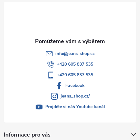
t
í
info
@
jeans-shop.cz
+420 605 837 535
+420 605 837 535
Facebook
jeans_shop.cz/
Projděte si náš Youtube kanál
Informace pro vás