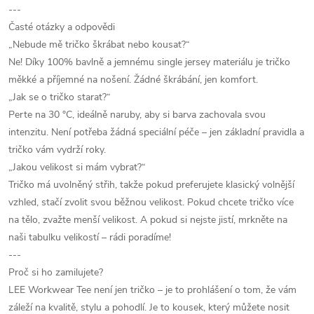
---
Časté otázky a odpovědi
„Nebude mě tričko škrábat nebo kousat?“
Ne! Díky 100% bavlně a jemnému single jersey materiálu je tričko
měkké a příjemné na nošení. Žádné škrábání, jen komfort.
„Jak se o tričko starat?“
Perte na 30 °C, ideálně naruby, aby si barva zachovala svou
intenzitu. Není potřeba žádná speciální péče – jen základní pravidla a
tričko vám vydrží roky.
„Jakou velikost si mám vybrat?“
Tričko má uvolněný střih, takže pokud preferujete klasický volnější
vzhled, stačí zvolit svou běžnou velikost. Pokud chcete tričko více
na tělo, zvažte menší velikost. A pokud si nejste jistí, mrkněte na
naši tabulku velikostí – rádi poradíme!
---
Proč si ho zamilujete?
LEE Workwear Tee není jen tričko – je to prohlášení o tom, že vám
záleží na kvalitě, stylu a pohodlí. Je to kousek, který můžete nosit