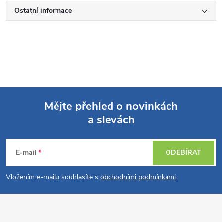
Ostatní informace
Mějte přehled o novinkách
a slevách
Z
á
E-mail
ODEBÍRAT
p
Vložením e-mailu souhlasíte s
obchodními podmínkami
.
a