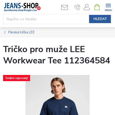
Přejít
NÁKUPNÍ
KOŠÍK
na
obsah
HLEDAT
Pánská trička LEE
Tričko pro muže LEE
Workwear Tee 112364584
Totální výprodej!