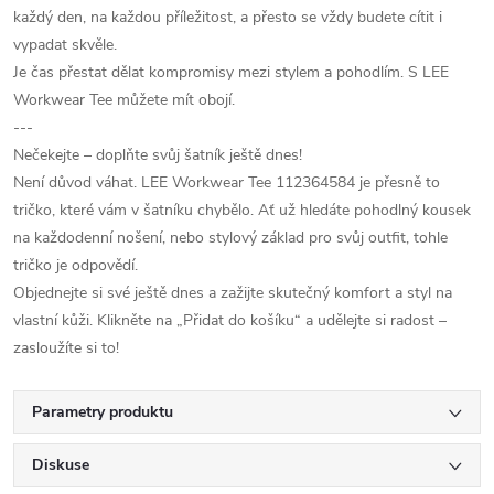
každý den, na každou příležitost, a přesto se vždy budete cítit i
vypadat skvěle.
Je čas přestat dělat kompromisy mezi stylem a pohodlím. S LEE
Workwear Tee můžete mít obojí.
---
Nečekejte – doplňte svůj šatník ještě dnes!
Není důvod váhat. LEE Workwear Tee 112364584 je přesně to
tričko, které vám v šatníku chybělo. Ať už hledáte pohodlný kousek
na každodenní nošení, nebo stylový základ pro svůj outfit, tohle
tričko je odpovědí.
Objednejte si své ještě dnes a zažijte skutečný komfort a styl na
vlastní kůži. Klikněte na „Přidat do košíku“ a udělejte si radost –
zasloužíte si to!
Parametry produktu
Diskuse