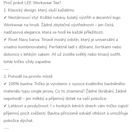
Proč právě LEE Workwear Tee?
1. Klasický design, který sluší každému
✔ Nestárnoucí styl: Krátké rukávy, kulatý výstřih a decentní logo
Workwear na hrudi. Žádné zbytečné výstřednosti – jen čistá,
nadčasová elegance, která se hodí ke každé příležitosti.
✔ Rivet Navy barva: Tmavě modrý odstín, který je univerzální a
snadno kombinovatelný. Perfektně ladí s džínami, šortkami nebo
dokonce s lehkým sakem. Ať už zvolíte světlý nebo tmavý outfit,
tohle tričko vždy zapadne.
---
2. Pohodlí na prvním místě
✔ 100% bavlna: Tričko je vyrobeno z vysoce kvalitního bavlněného
materiálu typu single jersey. Co to znamená? Žádné škrábání, žádné
nepohodlí – jen měkký a příjemný dotek na vaší pokožce.
✔ Lehkost a prodyšnost: I v horkých letních dnech vám tričko zajistí
příjemný pocit svěžesti. Bavlna přirozeně odvádí vlhkost a umožňuje
pokožce dýchat.
---