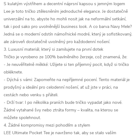
S kulatým výstřihem a decentní náprsní kapsou s jemným logem
Lee je toto tričko ztělesněním jednoduché elegance. Je dostatečně
univerzální na to, abyste ho mohli nosit jak na neformální setkání,
tak i pod sako pro uvolněnější business look. A co barva Navy Mele?
Jedná se o moderní odstín námořnické modré, který je sofistikovaný,
ale zároveň dostatečně uvolněný pro každodenní nošení.
3. Luxusní materiál, který si zamilujete na první dotek
Tričko je vyrobeno ze 100% bavlněného žerzeje, což znamená, že:
- Je neuvěřitelně měkké: Užijete si ten příjemný pocit, když si tričko
obléknete.
- Dýchá s vámi: Zapomeňte na nepříjemné pocení. Tento materiál je
prodyšný a ideální pro celodenní nošení, ať už jste v práci, na
cestách nebo venku s přáteli.
- Drží tvar: I po několika praních bude tričko vypadat jako nové.
Žádné vytahané švy nebo ztráta formy – kvalita, na kterou se
můžete spolehnout.
4. Žádné kompromisy mezi pohodlím a stylem
LEE Ultimate Pocket Tee je navrženo tak, aby se stalo vaším