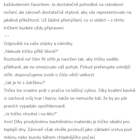
každodenním favoritem. Je dostatečně pohodlné na celodenní
nošení, ale zároveň dostatečně stylové, aby vás reprezentovalo na
jakékoli příležitosti. Už žádné přemýšlení, co si obléct – s tímto
tričkem budete vždy připraveni.
---
Odpovědi na vaše otázky a námitky
„Nebude tričko příliš těsné?“
Rozhodně ne! Slim fit střih je navržen tak, aby tričko sedělo
přiléhavě, ale ne omezovalo váš pohyb. Pokud preferujete volnější
střih, doporučujeme zvolit o číslo větší velikost.
„Jak je to s údržbou?“
Tričko lze snadno prát v pračce na běžný cyklus. Díky kvalitní bavlně
si zachová svůj tvar i barvu, takže se nemusíte bát, že by po pár
praních vypadalo opotřebovaně.
„Je tričko vhodné i na léto?“
Ano! Díky prodyšnému bavlněnému materiálu je tričko ideální pro
teplejší dny. Zároveň však skvěle poslouží jako základní vrstva pod
mikinu nebo bundu během chladnějšího počasí.