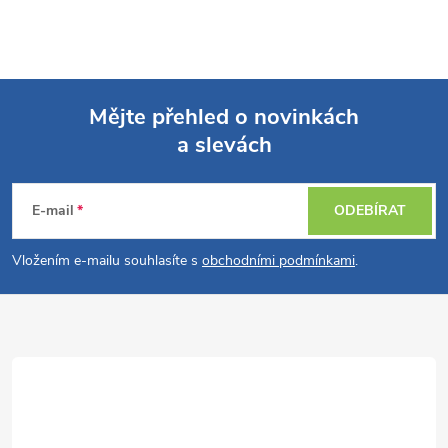
Mějte přehled o novinkách
a slevách
Z
á
E-mail
ODEBÍRAT
p
Vložením e-mailu souhlasíte s
obchodními podmínkami
.
a
t
í