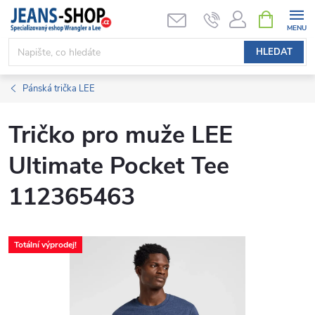
Přejít
NÁKUPNÍ
KOŠÍK
na
obsah
HLEDAT
Pánská trička LEE
Tričko pro muže LEE
Ultimate Pocket Tee
112365463
Totální výprodej!