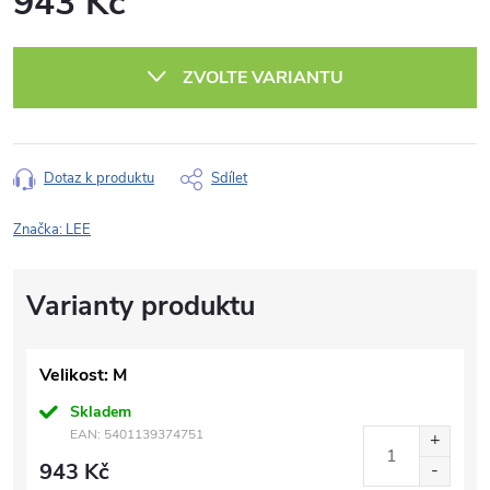
943 Kč
Měrná
cena:
ZVOLTE VARIANTU
Dotaz k produktu
Sdílet
Značka:
LEE
Velikost: M
Skladem
EAN:
5401139374751
943 Kč