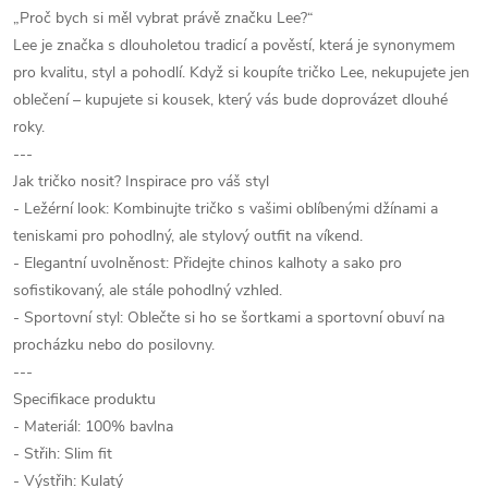
„Proč bych si měl vybrat právě značku Lee?“
Lee je značka s dlouholetou tradicí a pověstí, která je synonymem
pro kvalitu, styl a pohodlí. Když si koupíte tričko Lee, nekupujete jen
oblečení – kupujete si kousek, který vás bude doprovázet dlouhé
roky.
---
Jak tričko nosit? Inspirace pro váš styl
- Ležérní look: Kombinujte tričko s vašimi oblíbenými džínami a
teniskami pro pohodlný, ale stylový outfit na víkend.
- Elegantní uvolněnost: Přidejte chinos kalhoty a sako pro
sofistikovaný, ale stále pohodlný vzhled.
- Sportovní styl: Oblečte si ho se šortkami a sportovní obuví na
procházku nebo do posilovny.
---
Specifikace produktu
- Materiál: 100% bavlna
- Střih: Slim fit
- Výstřih: Kulatý