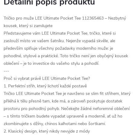
Detailní popis produktu
Tričko pro muže LEE Ultimate Pocket Tee 112365463 – Nezbytný
kousek, který si zamilujete
Představujeme vám LEE Ultimate Pocket Tee, tričko, které si
zaslouží místo ve vašem šatníku. Nejenže vypadá skvěle, ale
především splňuje všechny požadavky moderního muže: je
pohodlné, stylové a praktické. Toto tričko není jen obyčejný kousek
oblečení – je to investice do vašeho stylu a pohodlí.
---
Proč si vybrat právě LEE Ultimate Pocket Tee?
1. Perfektní střih, který lichotí každé postavě
Tričko LEE Ultimate Pocket Tee je navrženo se slim fit střihem, který
přiléhá k tělu přesně tam, kde má, a zároveň poskytuje dostatek
prostoru pro pohodlný pohyb. Nečekejte žádné neforemné oblečení
– s tímto tričkem budete vypadat upraveně a moderně, ať už ho
zkombinujete s džíny, chinos kalhotami nebo šortkami.
2. Klasický design, který nikdy nevyjde z módy