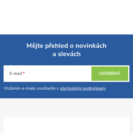
Mějte přehled o novinkách
a slevách
Z
á
E-mail
ODEBÍRAT
p
Vložením e-mailu souhlasíte s
obchodními podmínkami
.
a
t