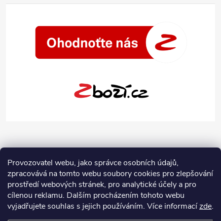
Provozovatel webu, jako správce osobních údajů,
zpracovává na tomto webu soubory cookies pro zlepšování
prostředí webových stránek, pro analytické účely a pro
cílenou reklamu. Dalším procházením tohoto webu
vyjadřujete souhlas s jejich používáním.
Více informací
zde
.