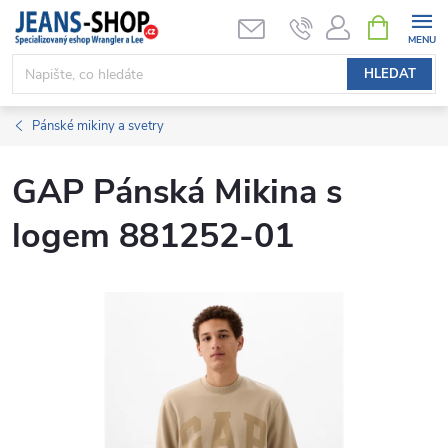
Přejít
NÁKUPNÍ
KOŠÍK
na
obsah
HLEDAT
Pánské mikiny a svetry
GAP Pánská Mikina s
logem 881252-01