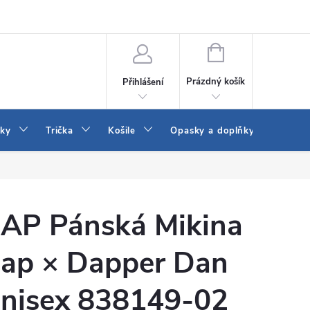
Vrácení a výměna zboží
Reklamace
Jak vybrat džíny Wrangler a
NÁKUPNÍ
KOŠÍK
Prázdný košík
Přihlášení
tky
Trička
Košile
Opasky a doplňky
Šaty
AP Pánská Mikina
ap × Dapper Dan
nisex 838149-02