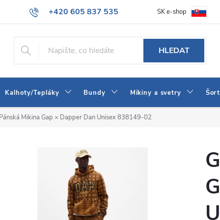
+420 605 837 535
SK e-shop
tba
Obchodní podmínky
Naše prodejna
Blog
Kontakt
info@jeans-shop.cz
HLEDAT
Kalhoty/Tepláky
Bundy
Mikiny a svetry
Šor
Pánská Mikina Gap × Dapper Dan Unisex 838149-02
G
G
U