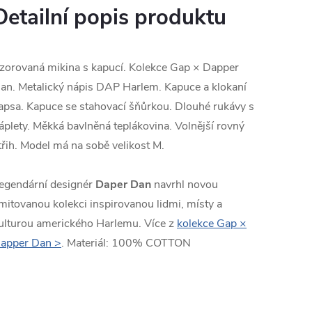
Detailní popis produktu
zorovaná mikina s kapucí. Kolekce Gap × Dapper
an. Metalický nápis DAP Harlem. Kapuce a klokaní
apsa. Kapuce se stahovací šňůrkou. Dlouhé rukávy s
áplety. Měkká bavlněná teplákovina. Volnější rovný
třih. Model má na sobě velikost M.
egendární designér
Daper Dan
navrhl novou
imitovanou kolekci inspirovanou lidmi, místy a
ulturou amerického Harlemu. Více z
kolekce Gap ×
apper Dan >
. Materiál: 100% COTTON