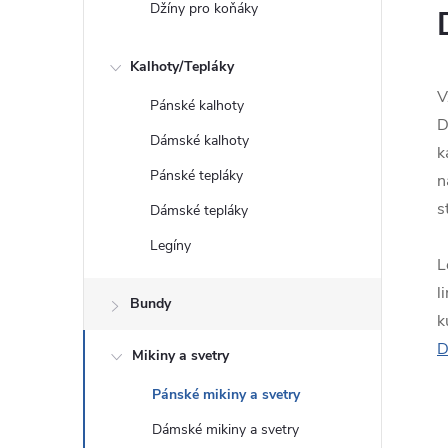
Džíny pro koňáky
Kalhoty/Tepláky
V
Pánské kalhoty
D
Dámské kalhoty
k
Pánské tepláky
n
s
Dámské tepláky
Legíny
L
l
Bundy
k
D
Mikiny a svetry
Pánské mikiny a svetry
Dámské mikiny a svetry