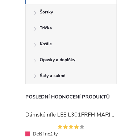
Šortky
Trička
Košile
Opasky a doplňky
Šaty a sukně
POSLEDNÍ HODNOCENÍ PRODUKTŮ
Dámské rifle LEE L301FRFH MARION STRAIGHT RINSE
-
Delší než ty