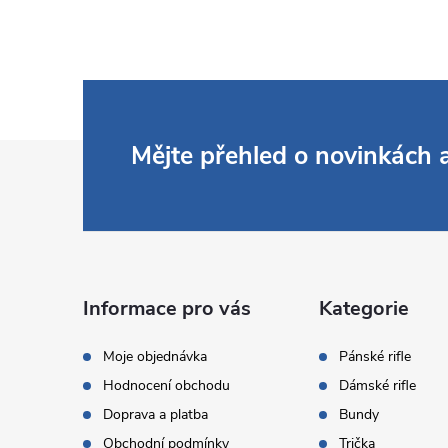
Z
Mějte přehled o novinkách
á
p
a
Informace pro vás
Kategorie
t
Moje objednávka
Pánské rifle
Hodnocení obchodu
Dámské rifle
í
Doprava a platba
Bundy
Obchodní podmínky
Trička