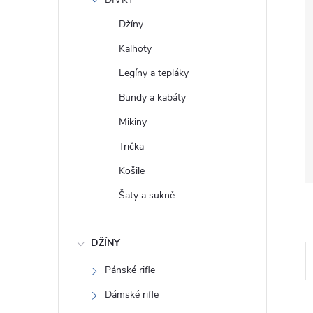
e
Džíny
l
Kalhoty
Legíny a tepláky
Bundy a kabáty
Mikiny
Trička
Košile
Šaty a sukně
DŽÍNY
Pánské rifle
Dámské rifle