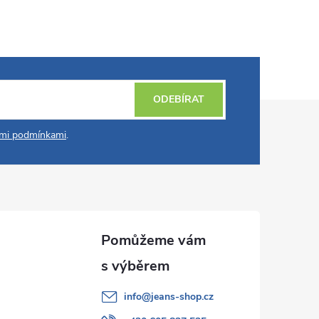
ODEBÍRAT
mi podmínkami
.
info
@
jeans-shop.cz