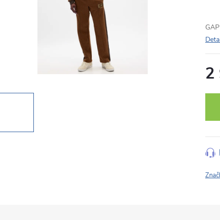
GAP 
Deta
2
Měr
cena
Znač