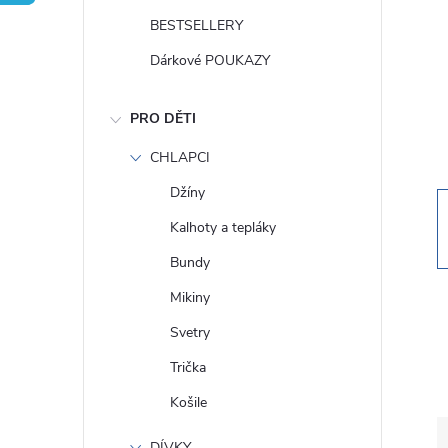
t
BESTSELLERY
r
Dárkové POUKAZY
a
PRO DĚTI
n
CHLAPCI
Džíny
n
Kalhoty a tepláky
í
Bundy
Mikiny
p
Svetry
a
Trička
Košile
n
DÍVKY