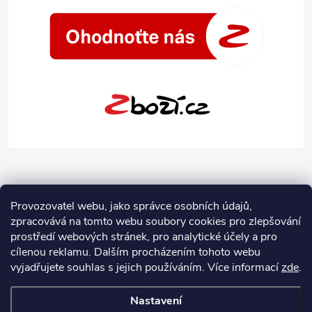
Provozovatel webu, jako správce osobních údajů,
zpracovává na tomto webu soubory cookies pro zlepšování
prostředí webových stránek, pro analytické účely a pro
cílenou reklamu. Dalším procházením tohoto webu
vyjadřujete souhlas s jejich používáním.
Více informací
zde
.
Nastavení