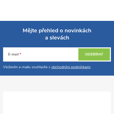
Mějte přehled o novinkách
a slevách
Z
á
E-mail
ODEBÍRAT
p
Vložením e-mailu souhlasíte s
obchodními podmínkami
.
a
t
í