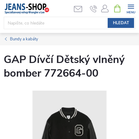
Přejít
NÁKUPNÍ
KOŠÍK
na
obsah
HLEDAT
Bundy a kabáty
GAP Dívčí Dětský vlněný
bomber 772664-00