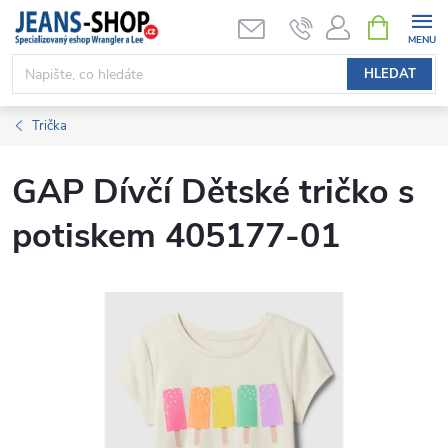
Přejít
NÁKUPNÍ
KOŠÍK
na
obsah
HLEDAT
Trička
GAP Dívčí Dětské tričko s
potiskem 405177-01