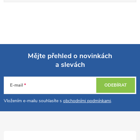
Mějte přehled o novinkách
a slevách
Z
á
E-mail
ODEBÍRAT
p
Vložením e-mailu souhlasíte s
obchodními podmínkami
.
a
t