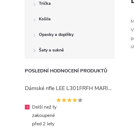
Trička
Košile
M
V
Opasky a doplňky
p
s
Šaty a sukně
POSLEDNÍ HODNOCENÍ PRODUKTŮ
Dámské rifle LEE L301FRFH MARION STRAIGHT RINSE
-
Delší než ty
zakoupené
před 2 lety