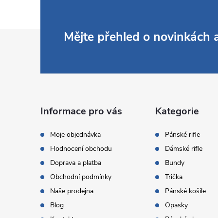
Z
Mějte přehled o novinkách
á
p
a
Informace pro vás
Kategorie
t
Moje objednávka
Pánské rifle
Hodnocení obchodu
Dámské rifle
í
Doprava a platba
Bundy
Obchodní podmínky
Trička
Naše prodejna
Pánské košile
Blog
Opasky