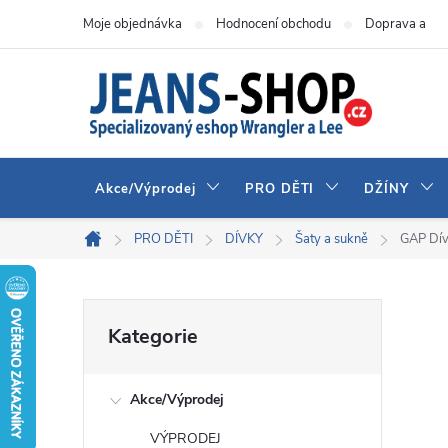
Přejít
Moje objednávka
Hodnocení obchodu
Doprava a pla
na
obsah
Akce/Výprodej
PRO DĚTI
DŽÍNY
PRO DĚTI
DÍVKY
Šaty a sukně
GAP Dív
Domů
P
Přeskočit
Kategorie
kategorie
o
Akce/Výprodej
s
VÝPRODEJ