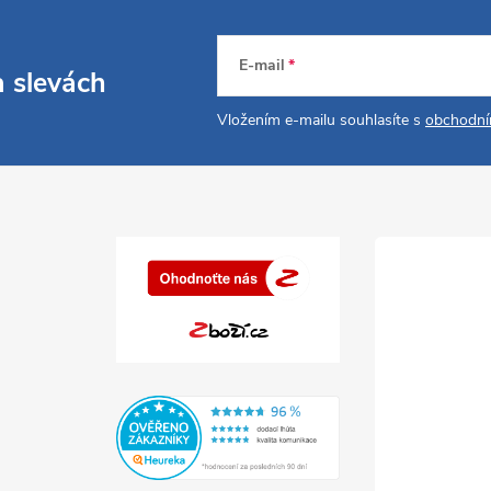
E-mail
a slevách
Vložením e-mailu souhlasíte s
obchodní