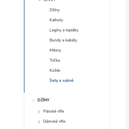
e
Džíny
l
Kalhoty
Legíny a tepláky
Bundy a kabáty
Mikiny
Trička
Košile
Šaty a sukně
DŽÍNY
Pánské rifle
Dámské rifle