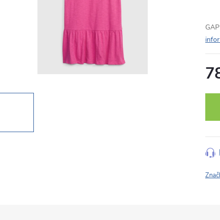
GAP 
info
7
Měr
cena
Znač