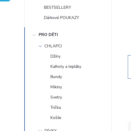
t
BESTSELLERY
r
Dárkové POUKAZY
a
PRO DĚTI
n
CHLAPCI
Džíny
n
Kalhoty a tepláky
í
Bundy
Mikiny
p
Svetry
a
Trička
Košile
n
DÍVKY