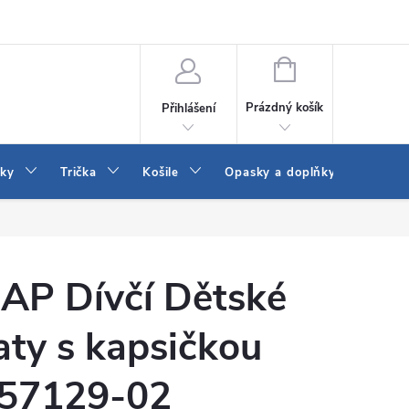
Vrácení a výměna zboží
Reklamace
Jak vybrat džíny Wrangler a
NÁKUPNÍ
KOŠÍK
Prázdný košík
Přihlášení
tky
Trička
Košile
Opasky a doplňky
Šaty
AP Dívčí Dětské
aty s kapsičkou
57129-02