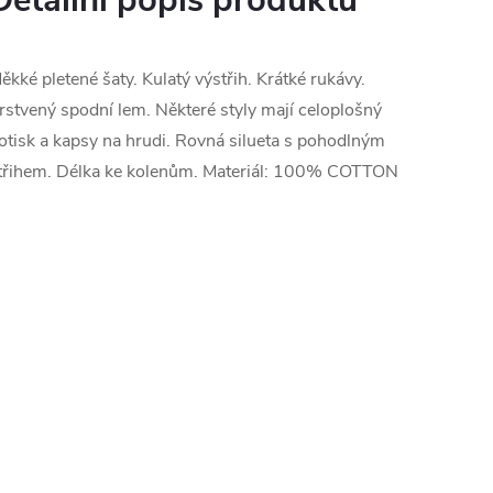
Detailní popis produktu
ěkké pletené šaty. Kulatý výstřih. Krátké rukávy.
rstvený spodní lem. Některé styly mají celoplošný
otisk a kapsy na hrudi. Rovná silueta s pohodlným
třihem. Délka ke kolenům. Materiál: 100% COTTON