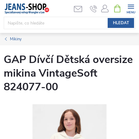
Přejít
NÁKUPNÍ
KOŠÍK
na
obsah
HLEDAT
Mikiny
GAP Dívčí Dětská oversize
mikina VintageSoft
824077-00