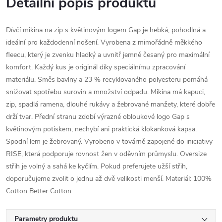
Detailní popis produktu
Dívčí mikina na zip s květinovým logem Gap je hebká, pohodlná a
ideální pro každodenní nošení. Vyrobena z mimořádně měkkého
fleecu, který je zvenku hladký a uvnitř jemně česaný pro maximální
komfort. Každý kus je originál díky speciálnímu zpracování
materiálu. Směs bavlny a 23 % recyklovaného polyesteru pomáhá
snižovat spotřebu surovin a množství odpadu. Mikina má kapuci,
zip, spadlá ramena, dlouhé rukávy a žebrované manžety, které dobře
drží tvar. Přední stranu zdobí výrazné obloukové logo Gap s
květinovým potiskem, nechybí ani praktická klokanková kapsa.
Spodní lem je žebrovaný. Vyrobeno v továrně zapojené do iniciativy
RISE, která podporuje rovnost žen v oděvním průmyslu. Oversize
střih je volný a sahá ke kyčlím. Pokud preferujete užší střih,
doporučujeme zvolit o jednu až dvě velikosti menší. Materiál: 100%
Cotton Better Cotton
Parametry produktu