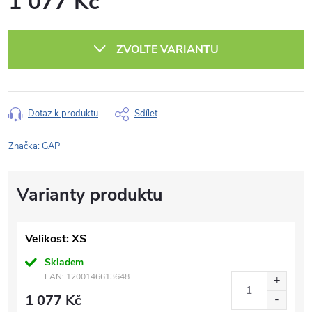
1 077 Kč
Měrná
cena:
ZVOLTE VARIANTU
Dotaz k produktu
Sdílet
Značka:
GAP
Velikost: XS
Skladem
EAN:
1200146613648
1 077 Kč