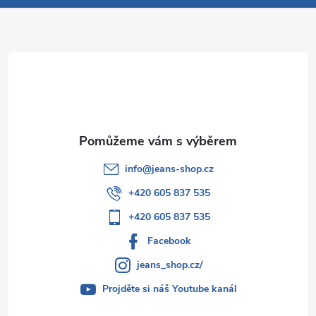
a
t
í
info
@
jeans-shop.cz
+420 605 837 535
+420 605 837 535
Facebook
jeans_shop.cz/
Projděte si náš Youtube kanál