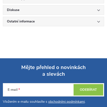
Diskuse
Ostatní informace
Mějte přehled o novinkách
a slevách
Z
á
E-mail
ODEBÍRAT
p
Vložením e-mailu souhlasíte s
obchodními podmínkami
.