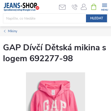
Přejít
NÁKUPNÍ
KOŠÍK
na
obsah
HLEDAT
Mikiny
GAP Dívčí Dětská mikina s
logem 692277-98