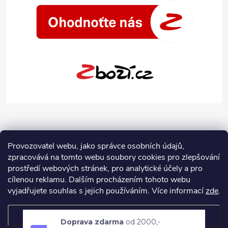
Provozovatel webu, jako správce osobních údajů,
zpracovává na tomto webu soubory cookies pro zlepšování
prostředí webových stránek, pro analytické účely a pro
cílenou reklamu. Dalším procházením tohoto webu
vyjadřujete souhlas s jejich používáním.
Více informací
zde
.
Nastavení
Doprava zdarma
od 2000,-
Copyright 2026
Jeans-Shop.cz
. Všechna práva vyhrazena.
Upravit