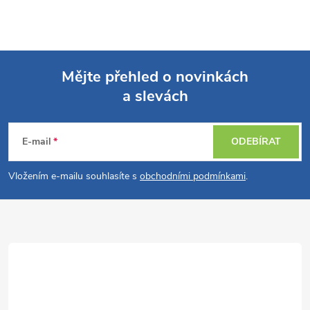
Mějte přehled o novinkách
a slevách
Z
á
E-mail
ODEBÍRAT
p
Vložením e-mailu souhlasíte s
obchodními podmínkami
.
a
t
í