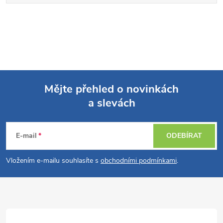
Mějte přehled o novinkách
a slevách
Z
á
E-mail
ODEBÍRAT
p
Vložením e-mailu souhlasíte s
obchodními podmínkami
.
a
t