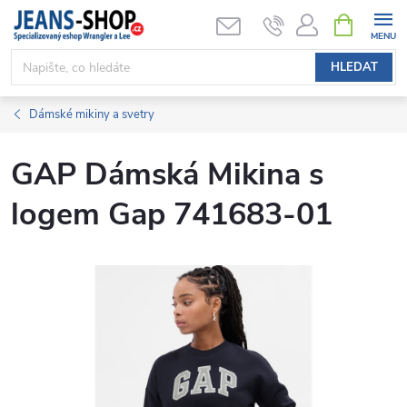
Přejít
NÁKUPNÍ
KOŠÍK
na
obsah
HLEDAT
Dámské mikiny a svetry
GAP Dámská Mikina s
logem Gap 741683-01