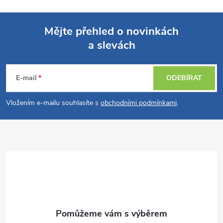
Mějte přehled o novinkách
a slevách
Z
á
E-mail
ODEBÍRAT
p
Vložením e-mailu souhlasíte s
obchodními podmínkami
.
a
t
í