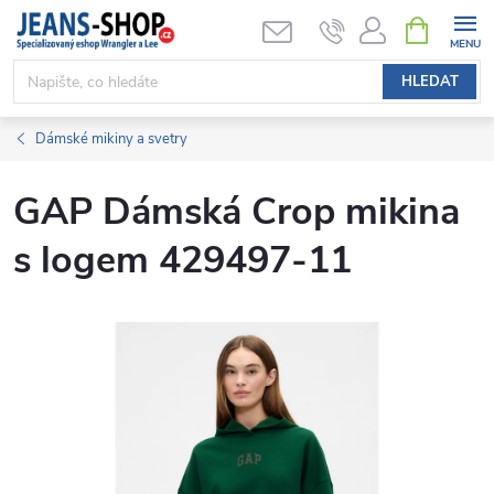
Přejít
NÁKUPNÍ
KOŠÍK
na
obsah
HLEDAT
Dámské mikiny a svetry
GAP Dámská Crop mikina
s logem 429497-11