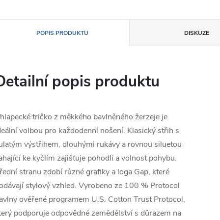
POPIS PRODUKTU
DISKUZE
Detailní popis produktu
hlapecké tričko z měkkého bavlněného žerzeje je
deální volbou pro každodenní nošení. Klasický střih s
ulatým výstřihem, dlouhými rukávy a rovnou siluetou
ahající ke kyčlím zajišťuje pohodlí a volnost pohybu.
řední stranu zdobí různé grafiky a loga Gap, které
odávají stylový vzhled. Vyrobeno ze 100 % Protocol
avlny ověřené programem U.S. Cotton Trust Protocol,
terý podporuje odpovědné zemědělství s důrazem na