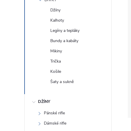
e
Džíny
l
Kalhoty
Legíny a tepláky
Bundy a kabáty
Mikiny
Trička
Košile
Šaty a sukně
DŽÍNY
Pánské rifle
Dámské rifle