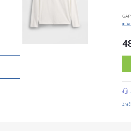
GAP 
info
4
Měr
cena
Znač