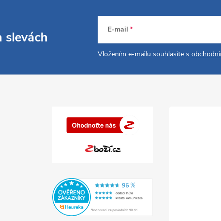
E-mail
a slevách
Vložením e-mailu souhlasíte s
obchodní