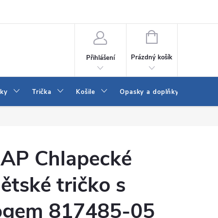
Vrácení a výměna zboží
Reklamace
Jak vybrat džíny Wrangler a
NÁKUPNÍ
KOŠÍK
Prázdný košík
Přihlášení
tky
Trička
Košile
Opasky a doplňky
Šaty
AP Chlapecké
ětské tričko s
ogem 817485-05