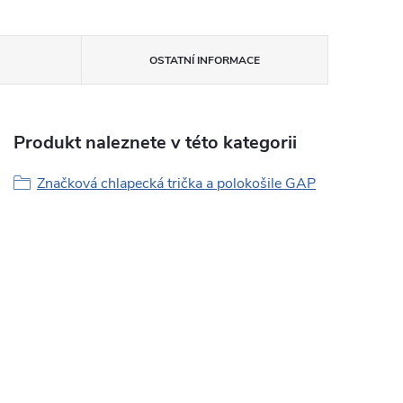
OSTATNÍ INFORMACE
Produkt naleznete v této kategorii
Značková chlapecká trička a polokošile GAP