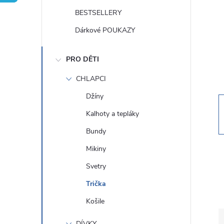
t
BESTSELLERY
r
Dárkové POUKAZY
a
PRO DĚTI
n
CHLAPCI
Džíny
n
Kalhoty a tepláky
í
Bundy
Mikiny
p
Svetry
a
Trička
Košile
n
DÍVKY