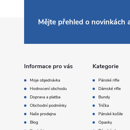
Z
Mějte přehled o novinkách
á
p
a
Informace pro vás
Kategorie
t
Moje objednávka
Pánské rifle
Hodnocení obchodu
Dámské rifle
í
Doprava a platba
Bundy
Obchodní podmínky
Trička
Naše prodejna
Pánské košile
Blog
Opasky