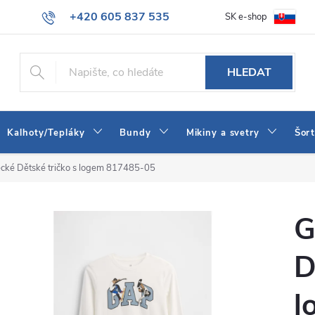
+420 605 837 535
SK e-shop
tba
Obchodní podmínky
Naše prodejna
Blog
Kontakt
info@jeans-shop.cz
HLEDAT
Kalhoty/Tepláky
Bundy
Mikiny a svetry
Šor
cké Dětské tričko s logem 817485-05
G
D
l