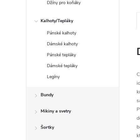
Džíny pro koňáky
Kalhoty/Tepláky
Pánské kalhoty
Dámské kalhoty
Pánské tepláky
Dámské tepláky
C
Legíny
i
k
Bundy
s
P
Mikiny a svetry
d
b
Šortky
k