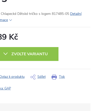
Chlapecké Dětské tričko s logem 817485-05
Detailní
rmace
89 Kč
ná
:
ZVOLTE VARIANTU
Dotaz k produktu
Sdílet
Tisk
ka:
GAP