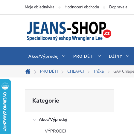
Přejít
Moje objednávka
Hodnocení obchodu
Doprava a pla
na
obsah
Akce/Výprodej
PRO DĚTI
DŽÍNY
PRO DĚTI
CHLAPCI
Trička
GAP Chlape
Domů
P
Přeskočit
Kategorie
kategorie
o
Akce/Výprodej
s
VÝPRODEJ