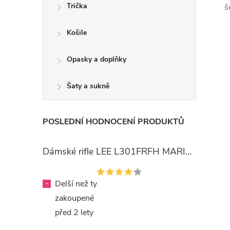
Trička
š
Košile
Opasky a doplňky
Šaty a sukně
POSLEDNÍ HODNOCENÍ PRODUKTŮ
Dámské rifle LEE L301FRFH MARION STRAIGHT RINSE
-
Delší než ty
zakoupené
před 2 lety