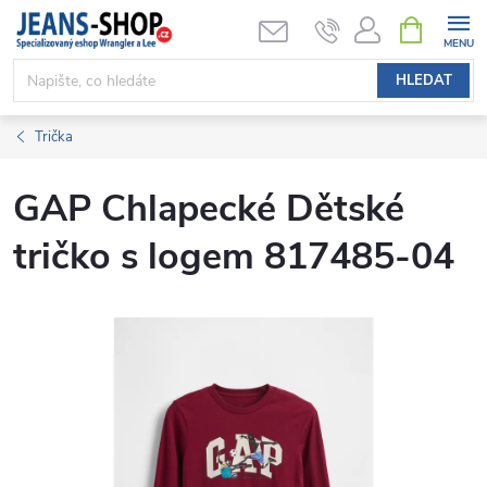
Přejít
NÁKUPNÍ
KOŠÍK
na
obsah
HLEDAT
Trička
GAP Chlapecké Dětské
tričko s logem 817485-04