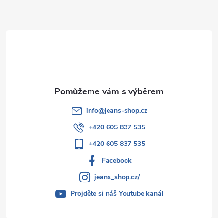
a
t
í
info
@
jeans-shop.cz
+420 605 837 535
+420 605 837 535
Facebook
jeans_shop.cz/
Projděte si náš Youtube kanál