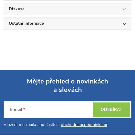
Diskuse
Ostatní informace
Mějte přehled o novinkách
a slevách
Z
á
E-mail
ODEBÍRAT
p
Vložením e-mailu souhlasíte s
obchodními podmínkami
.