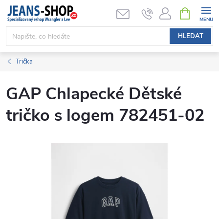
Přejít
NÁKUPNÍ
KOŠÍK
na
obsah
HLEDAT
Trička
GAP Chlapecké Dětské
tričko s logem 782451-02