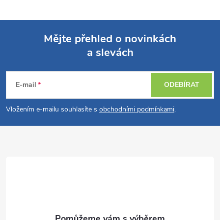
Mějte přehled o novinkách
a slevách
Z
á
E-mail
ODEBÍRAT
p
Vložením e-mailu souhlasíte s
obchodními podmínkami
.
a
t
í