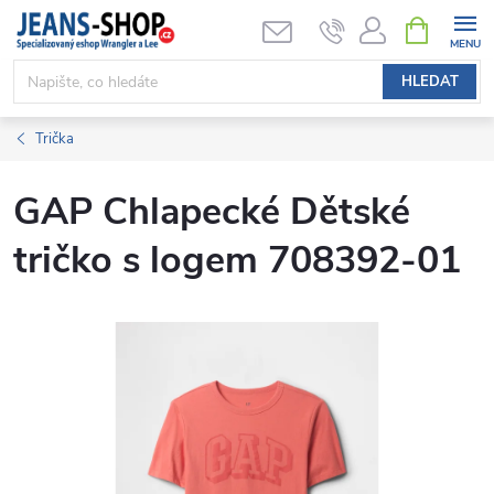
Přejít
NÁKUPNÍ
KOŠÍK
na
obsah
HLEDAT
Trička
GAP Chlapecké Dětské
tričko s logem 708392-01