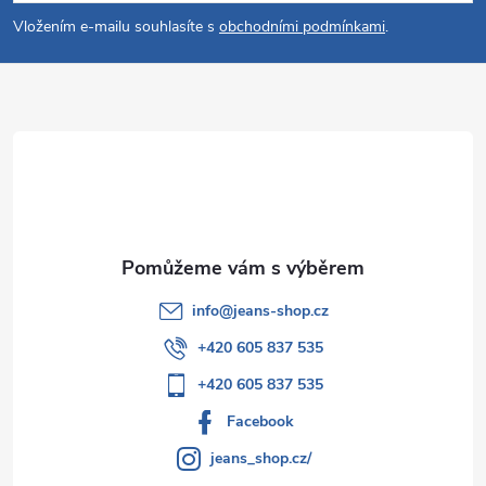
p
Vložením e-mailu souhlasíte s
obchodními podmínkami
.
a
t
í
info
@
jeans-shop.cz
+420 605 837 535
+420 605 837 535
Facebook
jeans_shop.cz/