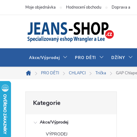
Přejít
Moje objednávka
Hodnocení obchodu
Doprava a pla
na
obsah
Akce/Výprodej
PRO DĚTI
DŽÍNY
PRO DĚTI
CHLAPCI
Trička
GAP Chlape
Domů
P
Přeskočit
Kategorie
kategorie
o
Akce/Výprodej
s
VÝPRODEJ