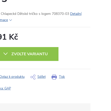
Chlapecké Dětské tričko s logem 708370-03
Detailní
rmace
91 Kč
ná
:
ZVOLTE VARIANTU
Dotaz k produktu
Sdílet
Tisk
ka:
GAP