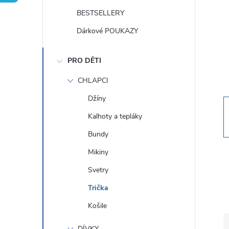
t
BESTSELLERY
r
Dárkové POUKAZY
a
PRO DĚTI
n
CHLAPCI
Džíny
n
Kalhoty a tepláky
í
Bundy
Mikiny
p
Svetry
a
Trička
Košile
n
DÍVKY