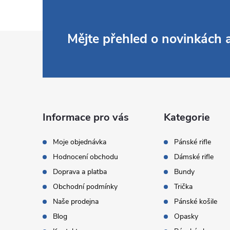
Z
Mějte přehled o novinkách
á
p
a
Informace pro vás
Kategorie
t
Moje objednávka
Pánské rifle
Hodnocení obchodu
Dámské rifle
í
Doprava a platba
Bundy
Obchodní podmínky
Trička
Naše prodejna
Pánské košile
Blog
Opasky