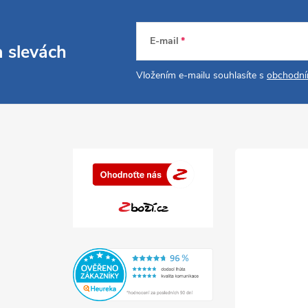
E-mail
a slevách
Vložením e-mailu souhlasíte s
obchodní