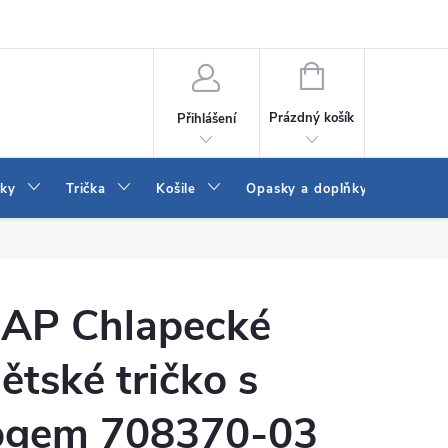
Vrácení a výměna zboží
Reklamace
Jak vybrat džíny Wrangler a
NÁKUPNÍ
KOŠÍK
Prázdný košík
Přihlášení
tky
Trička
Košile
Opasky a doplňky
Šaty
AP Chlapecké
ětské tričko s
ogem 708370-03