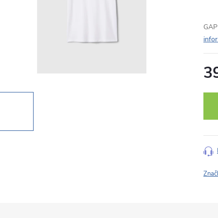
GAP 
info
3
Měr
cena
Znač