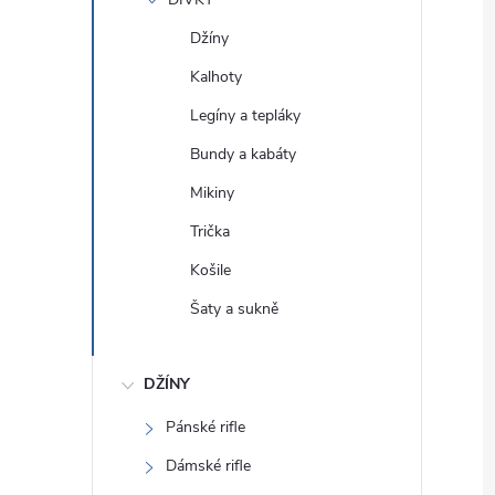
e
Džíny
l
Kalhoty
Legíny a tepláky
Bundy a kabáty
Mikiny
Trička
Košile
Šaty a sukně
DŽÍNY
Pánské rifle
Dámské rifle