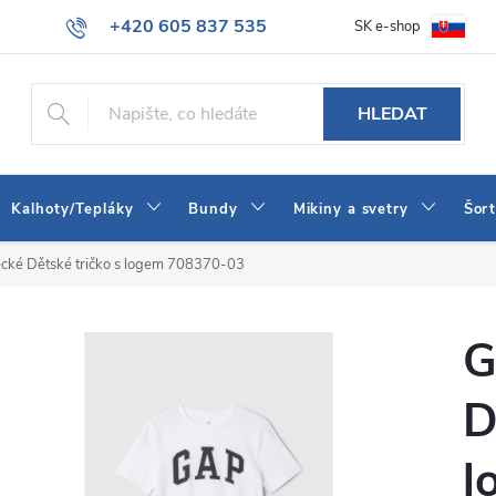
+420 605 837 535
SK e-shop
tba
Obchodní podmínky
Naše prodejna
Blog
Kontakt
info@jeans-shop.cz
HLEDAT
Kalhoty/Tepláky
Bundy
Mikiny a svetry
Šor
cké Dětské tričko s logem 708370-03
G
D
l