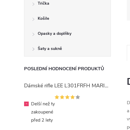
Trička
Košile
Opasky a doplňky
Šaty a sukně
POSLEDNÍ HODNOCENÍ PRODUKTŮ
Dámské rifle LEE L301FRFH MARION STRAIGHT RINSE
D
-
Delší než ty
a
zakoupené
v
před 2 lety
p