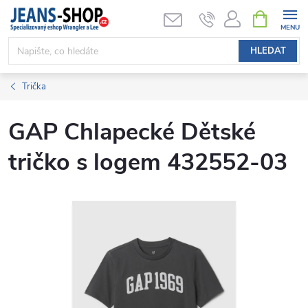
Přejít
NÁKUPNÍ
KOŠÍK
na
obsah
HLEDAT
Trička
GAP Chlapecké Dětské
tričko s logem 432552-03