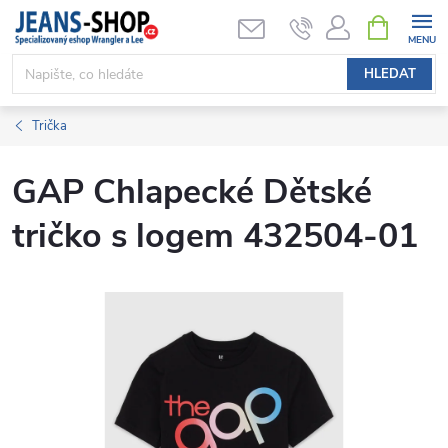
Přejít
NÁKUPNÍ
KOŠÍK
na
obsah
HLEDAT
Trička
GAP Chlapecké Dětské
tričko s logem 432504-01