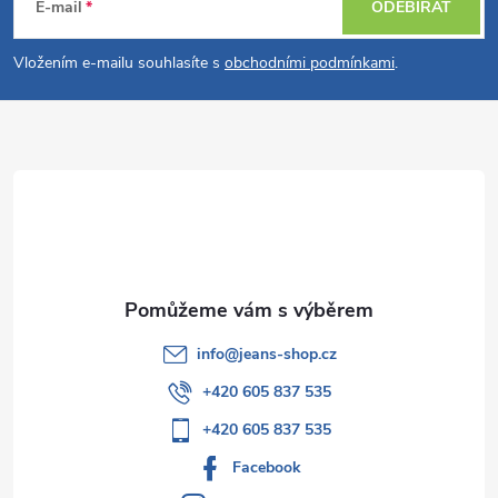
á
E-mail
ODEBÍRAT
p
Vložením e-mailu souhlasíte s
obchodními podmínkami
.
a
t
í
info
@
jeans-shop.cz
+420 605 837 535
+420 605 837 535
Facebook