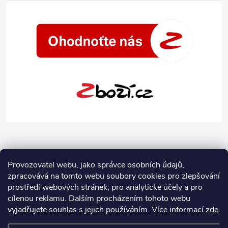
Provozovatel webu, jako správce osobních údajů,
zpracovává na tomto webu soubory cookies pro zlepšování
prostředí webových stránek, pro analytické účely a pro
cílenou reklamu. Dalším procházením tohoto webu
vyjadřujete souhlas s jejich používáním.
Více informací
zde
.