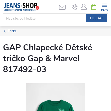
Přejít
NÁKUPNÍ
KOŠÍK
na
obsah
HLEDAT
Trička
GAP Chlapecké Dětské
tričko Gap & Marvel
817492-03