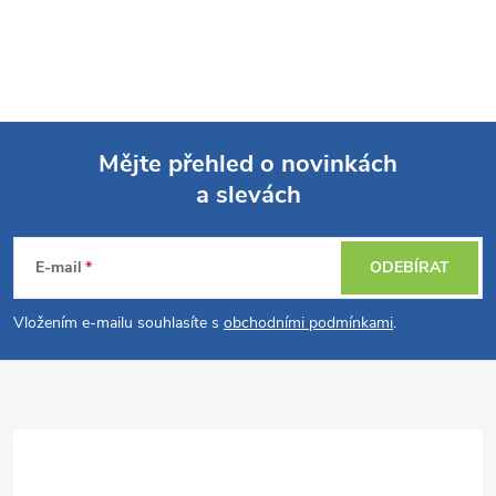
Mějte přehled o novinkách
a slevách
Z
á
E-mail
ODEBÍRAT
p
Vložením e-mailu souhlasíte s
obchodními podmínkami
.
a
t
í