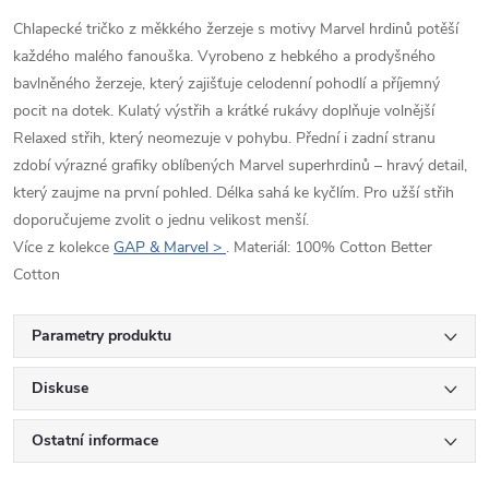
Chlapecké tričko z měkkého žerzeje s motivy Marvel hrdinů potěší
každého malého fanouška. Vyrobeno z hebkého a prodyšného
bavlněného žerzeje, který zajišťuje celodenní pohodlí a příjemný
pocit na dotek. Kulatý výstřih a krátké rukávy doplňuje volnější
Relaxed střih, který neomezuje v pohybu. Přední i zadní stranu
zdobí výrazné grafiky oblíbených Marvel superhrdinů – hravý detail,
který zaujme na první pohled. Délka sahá ke kyčlím. Pro užší střih
doporučujeme zvolit o jednu velikost menší.
Více z kolekce
GAP & Marvel >
. Materiál: 100% Cotton Better
Cotton
Parametry produktu
Diskuse
Ostatní informace