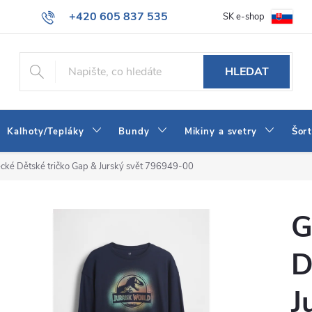
+420 605 837 535
SK e-shop
tba
Obchodní podmínky
Naše prodejna
Blog
Kontakt
info@jeans-shop.cz
HLEDAT
Kalhoty/Tepláky
Bundy
Mikiny a svetry
Šor
cké Dětské tričko Gap & Jurský svět 796949-00
G
D
J