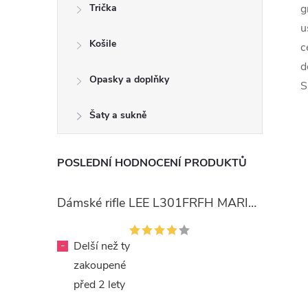
Trička
g
u
Košile
c
d
Opasky a doplňky
S
Šaty a sukně
POSLEDNÍ HODNOCENÍ PRODUKTŮ
Dámské rifle LEE L301FRFH MARION STRAIGHT RINSE
-
Delší než ty
zakoupené
před 2 lety