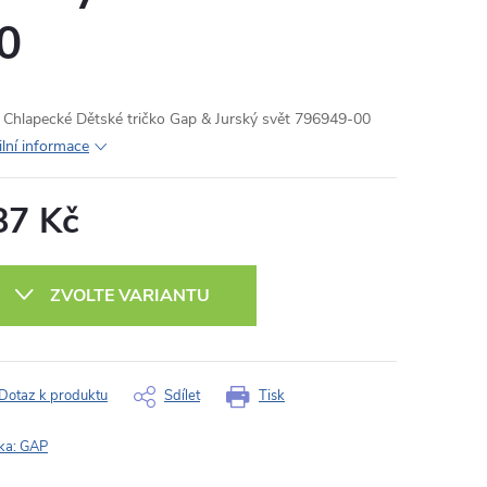
0
Chlapecké Dětské tričko Gap & Jurský svět 796949-00
ilní informace
87 Kč
ná
:
ZVOLTE VARIANTU
Dotaz k produktu
Sdílet
Tisk
ka:
GAP