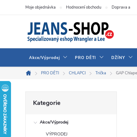
Přejít
Moje objednávka
Hodnocení obchodu
Doprava a pla
na
obsah
Akce/Výprodej
PRO DĚTI
DŽÍNY
PRO DĚTI
CHLAPCI
Trička
GAP Chlape
Domů
P
Přeskočit
Kategorie
kategorie
o
Akce/Výprodej
s
VÝPRODEJ