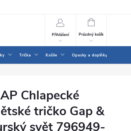
Vrácení a výměna zboží
Reklamace
Jak vybrat džíny Wrangler a
NÁKUPNÍ
KOŠÍK
Prázdný košík
Přihlášení
tky
Trička
Košile
Opasky a doplňky
Šaty
AP Chlapecké
ětské tričko Gap &
urský svět 796949-