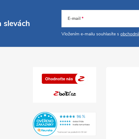
E-mail
a slevách
Vložením e-mailu souhlasíte s
obchodní