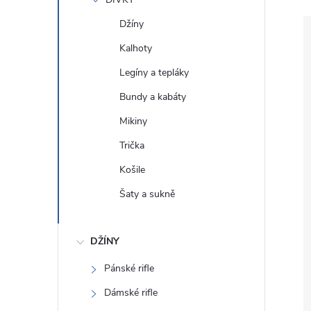
e
Džíny
l
Kalhoty
Legíny a tepláky
Bundy a kabáty
Mikiny
Trička
Košile
Šaty a sukně
DŽÍNY
Pánské rifle
Dámské rifle