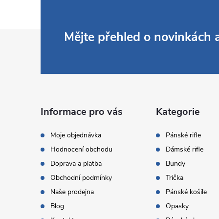
Z
Mějte přehled o novinkách
á
p
a
Informace pro vás
Kategorie
t
Moje objednávka
Pánské rifle
Hodnocení obchodu
Dámské rifle
í
Doprava a platba
Bundy
Obchodní podmínky
Trička
Naše prodejna
Pánské košile
Blog
Opasky