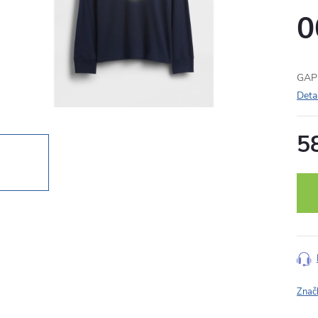
0
GAP 
Deta
5
Měr
cena
Znač