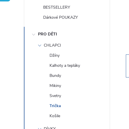
t
BESTSELLERY
r
Dárkové POUKAZY
a
PRO DĚTI
n
CHLAPCI
Džíny
n
Kalhoty a tepláky
í
Bundy
Mikiny
p
Svetry
a
Trička
Košile
n
DÍVKY