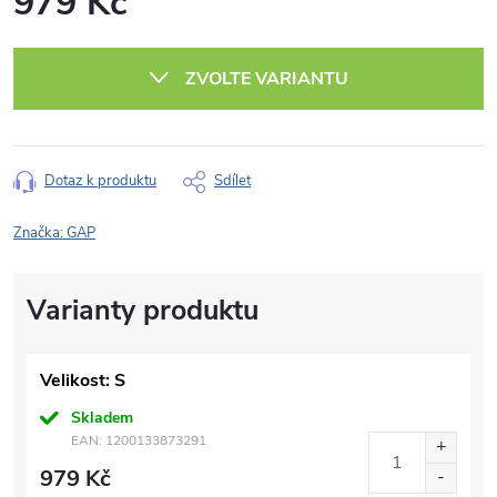
979 Kč
Měrná
cena:
ZVOLTE VARIANTU
Dotaz k produktu
Sdílet
Značka:
GAP
Velikost: S
Skladem
EAN:
1200133873291
979 Kč