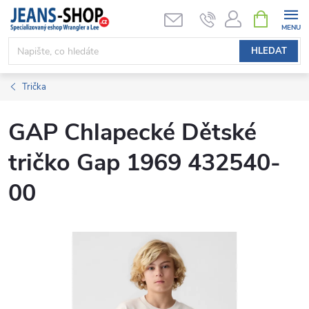
Přejít
NÁKUPNÍ
KOŠÍK
na
obsah
HLEDAT
Trička
GAP Chlapecké Dětské
tričko Gap 1969 432540-
00