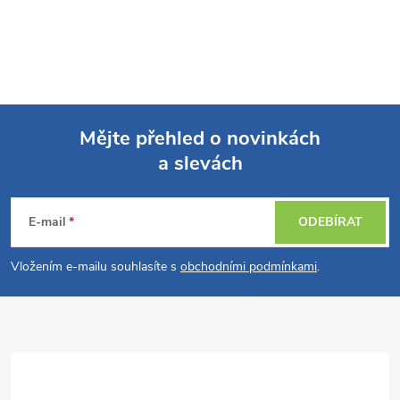
Mějte přehled o novinkách
a slevách
Z
á
E-mail
ODEBÍRAT
p
Vložením e-mailu souhlasíte s
obchodními podmínkami
.
a
t