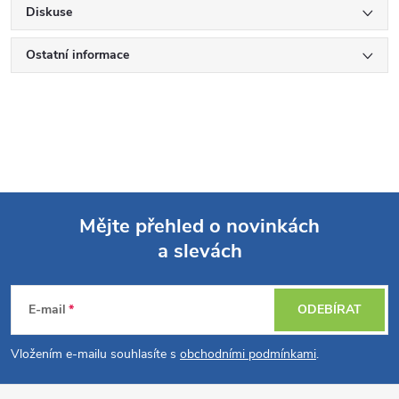
Diskuse
Ostatní informace
Mějte přehled o novinkách
a slevách
Z
á
E-mail
ODEBÍRAT
p
Vložením e-mailu souhlasíte s
obchodními podmínkami
.