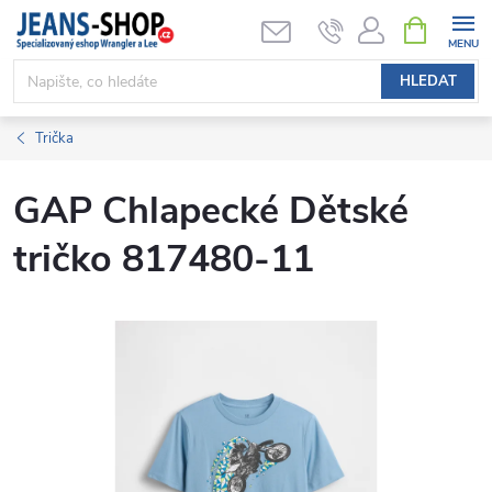
Přejít
NÁKUPNÍ
KOŠÍK
na
obsah
HLEDAT
Trička
GAP Chlapecké Dětské
tričko 817480-11