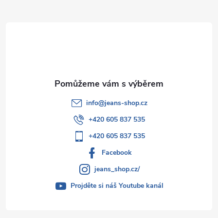
a
t
í
info
@
jeans-shop.cz
+420 605 837 535
+420 605 837 535
Facebook
jeans_shop.cz/
Projděte si náš Youtube kanál