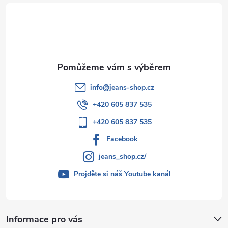
t
í
info
@
jeans-shop.cz
+420 605 837 535
+420 605 837 535
Facebook
jeans_shop.cz/
Projděte si náš Youtube kanál
Informace pro vás