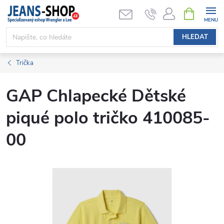
Přejít
NÁKUPNÍ
KOŠÍK
na
obsah
HLEDAT
Trička
GAP Chlapecké Dětské
piqué polo tričko 410085-
00