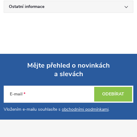
Ostatní informace
Mějte přehled o novinkách
a slevách
Z
á
E-mail
ODEBÍRAT
p
Vložením e-mailu souhlasíte s
obchodními podmínkami
.
a