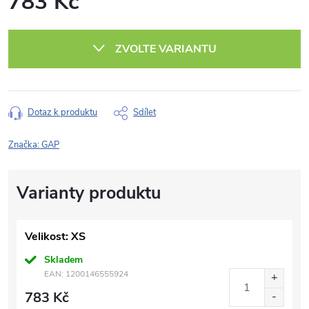
783 Kč
Měrná
cena:
ZVOLTE VARIANTU
Dotaz k produktu
Sdílet
Značka:
GAP
Velikost: XS
Skladem
EAN:
1200146555924
783 Kč