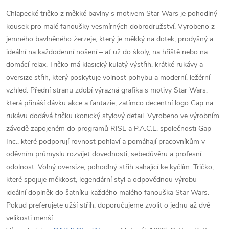
Chlapecké tričko z měkké bavlny s motivem Star Wars je pohodlný
kousek pro malé fanoušky vesmírných dobrodružství. Vyrobeno z
jemného bavlněného žerzeje, který je měkký na dotek, prodyšný a
ideální na každodenní nošení – ať už do školy, na hřiště nebo na
domácí relax. Tričko má klasický kulatý výstřih, krátké rukávy a
oversize střih, který poskytuje volnost pohybu a moderní, ležérní
vzhled. Přední stranu zdobí výrazná grafika s motivy Star Wars,
která přináší dávku akce a fantazie, zatímco decentní logo Gap na
rukávu dodává tričku ikonický stylový detail. Vyrobeno ve výrobním
závodě zapojeném do programů RISE a P.A.C.E. společnosti Gap
Inc., které podporují rovnost pohlaví a pomáhají pracovníkům v
oděvním průmyslu rozvíjet dovednosti, sebedůvěru a profesní
odolnost. Volný oversize, pohodlný střih sahající ke kyčlím. Tričko,
které spojuje měkkost, legendární styl a odpovědnou výrobu –
ideální doplněk do šatníku každého malého fanouška Star Wars.
Pokud preferujete užší střih, doporučujeme zvolit o jednu až dvě
velikosti menší.