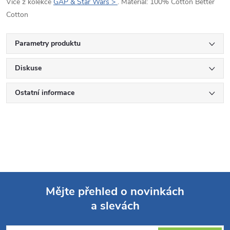
Více z kolekce
GAP & Star Wars >
. Materiál: 100% Cotton Better
Cotton
Parametry produktu
Diskuse
Ostatní informace
Mějte přehled o novinkách
a slevách
Z