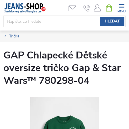
Přejít
NÁKUPNÍ
KOŠÍK
na
obsah
HLEDAT
Trička
GAP Chlapecké Dětské
oversize tričko Gap & Star
Wars™ 780298-04