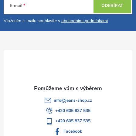
á
E-mail
ODEBÍRAT
p
Vložením e-mailu souhlasíte s
obchodními podmínkami
.
a
t
í
info
@
jeans-shop.cz
+420 605 837 535
+420 605 837 535
Facebook