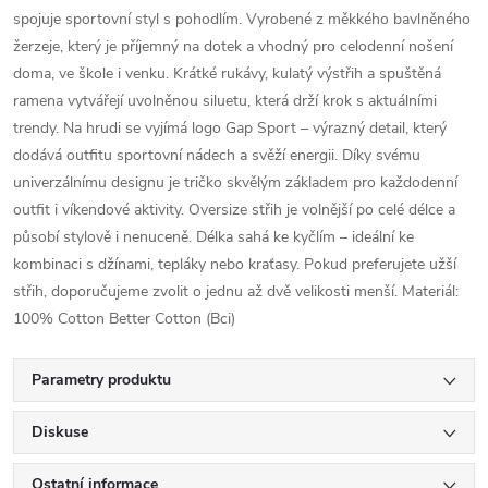
spojuje sportovní styl s pohodlím. Vyrobené z měkkého bavlněného
žerzeje, který je příjemný na dotek a vhodný pro celodenní nošení
doma, ve škole i venku. Krátké rukávy, kulatý výstřih a spuštěná
ramena vytvářejí uvolněnou siluetu, která drží krok s aktuálními
trendy. Na hrudi se vyjímá logo Gap Sport – výrazný detail, který
dodává outfitu sportovní nádech a svěží energii. Díky svému
univerzálnímu designu je tričko skvělým základem pro každodenní
outfit i víkendové aktivity. Oversize střih je volnější po celé délce a
působí stylově i nenuceně. Délka sahá ke kyčlím – ideální ke
kombinaci s džínami, tepláky nebo kraťasy. Pokud preferujete užší
střih, doporučujeme zvolit o jednu až dvě velikosti menší. Materiál:
100% Cotton Better Cotton (Bci)
Parametry produktu
Diskuse
Ostatní informace