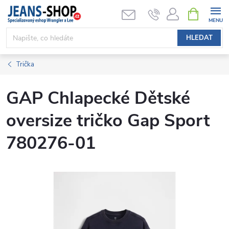
Přejít
NÁKUPNÍ
KOŠÍK
na
obsah
HLEDAT
Trička
GAP Chlapecké Dětské
oversize tričko Gap Sport
780276-01