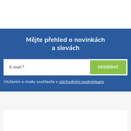
Mějte přehled o novinkách
a slevách
Z
á
E-mail
ODEBÍRAT
p
Vložením e-mailu souhlasíte s
obchodními podmínkami
.
a
t
í