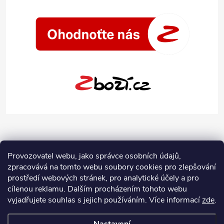
Provozovatel webu, jako správce osobních údajů,
zpracovává na tomto webu soubory cookies pro zlepšování
prostředí webových stránek, pro analytické účely a pro
cílenou reklamu. Dalším procházením tohoto webu
vyjadřujete souhlas s jejich používáním.
Více informací
zde
.