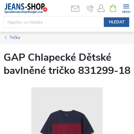
Přejít
NÁKUPNÍ
KOŠÍK
na
obsah
HLEDAT
Trička
GAP Chlapecké Dětské
bavlněné tričko 831299-18