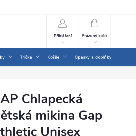
Vrácení a výměna zboží
Reklamace
Jak vybrat džíny Wrangler a
NÁKUPNÍ
KOŠÍK
Prázdný košík
Přihlášení
tky
Trička
Košile
Opasky a doplňky
Šaty
AP Chlapecká
ětská mikina Gap
thletic Unisex