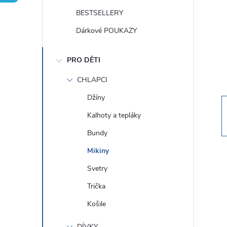
t
BESTSELLERY
r
Dárkové POUKAZY
a
PRO DĚTI
n
CHLAPCI
Džíny
n
Kalhoty a tepláky
í
Bundy
Mikiny
p
Svetry
a
Trička
Košile
n
DÍVKY