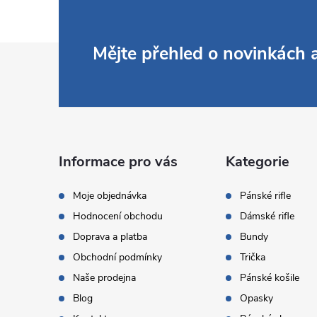
Z
Mějte přehled o novinkách
á
p
a
Informace pro vás
Kategorie
t
Moje objednávka
Pánské rifle
Hodnocení obchodu
Dámské rifle
í
Doprava a platba
Bundy
Obchodní podmínky
Trička
Naše prodejna
Pánské košile
Blog
Opasky