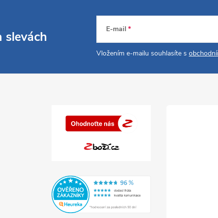
E-mail
a slevách
Vložením e-mailu souhlasíte s
obchodní