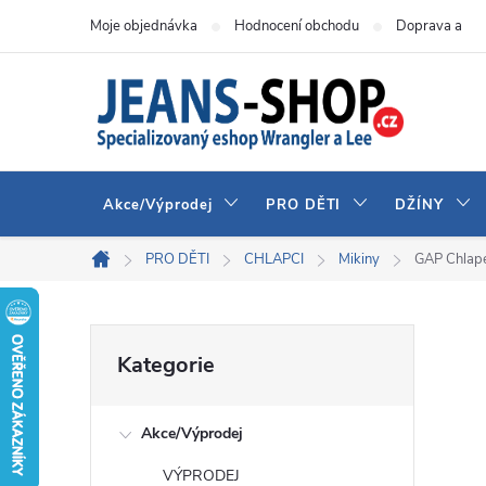
Přejít
Moje objednávka
Hodnocení obchodu
Doprava a pla
na
obsah
Akce/Výprodej
PRO DĚTI
DŽÍNY
PRO DĚTI
CHLAPCI
Mikiny
GAP Chlape
Domů
P
Přeskočit
Kategorie
kategorie
o
Akce/Výprodej
s
VÝPRODEJ