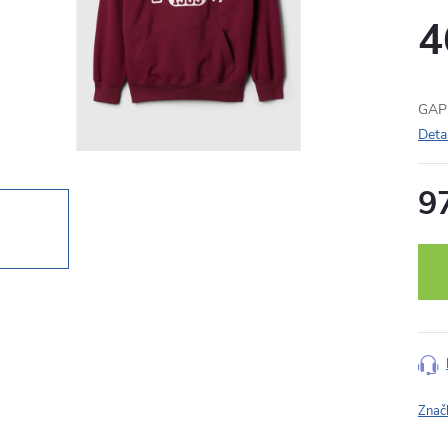
4
GAP 
Deta
9
Měr
cena
Znač