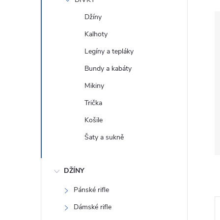
e
Džíny
l
Kalhoty
Legíny a tepláky
Bundy a kabáty
Mikiny
Trička
Košile
Šaty a sukně
DŽÍNY
Pánské rifle
Dámské rifle