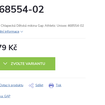
68554-02
Chlapecká Dětská mikina Gap Athletic Unisex 468554-02
ilní informace
79 Kč
ná
:
ZVOLTE VARIANTU
Dotaz k produktu
Sdílet
Tisk
ka:
GAP