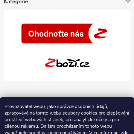
Kategorie
Provozovatel webu, jako správce osobních údajů,
zpracovává na tomto webu soubory cookies pro zlepšování
prostředí webových stránek, pro analytické účely a pro
cílenou reklamu. Dalším procházením tohoto webu
vyjadřujete souhlas s jejich používáním.
Více informací
zde
.