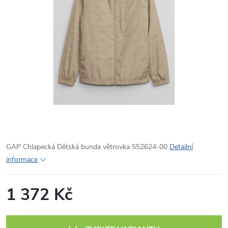
GAP Chlapecká Dětská bunda větrovka 552624-00
Detailní
informace
1 372 Kč
Měrná
cena: