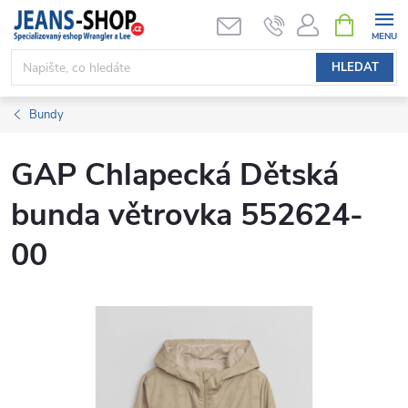
Přejít
NÁKUPNÍ
KOŠÍK
na
obsah
HLEDAT
Bundy
GAP Chlapecká Dětská
bunda větrovka 552624-
00