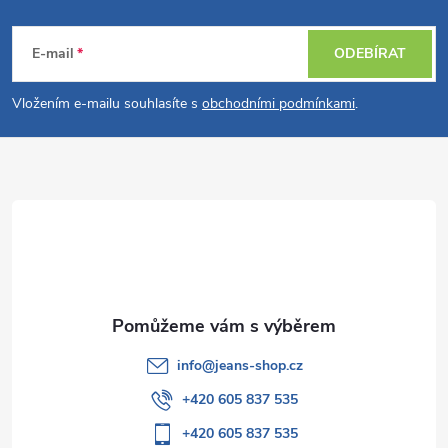
Z
á
E-mail
ODEBÍRAT
p
Vložením e-mailu souhlasíte s
obchodními podmínkami
.
a
t
í
info
@
jeans-shop.cz
+420 605 837 535
+420 605 837 535