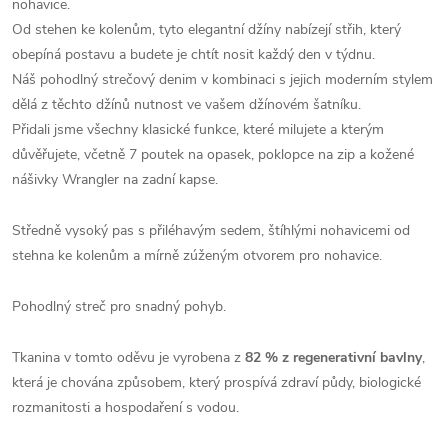
nohavice.
Od stehen ke kolenům, tyto elegantní džíny nabízejí střih, který
obepíná postavu a budete je chtít nosit každý den v týdnu.
Náš pohodlný strečový denim v kombinaci s jejich moderním stylem
dělá z těchto džínů nutnost ve vašem džínovém šatníku.
Přidali jsme všechny klasické funkce, které milujete a kterým
důvěřujete, včetně 7 poutek na opasek, poklopce na zip a kožené
nášivky Wrangler na zadní kapse.
Středně vysoký pas s přiléhavým sedem, štíhlými nohavicemi od
stehna ke kolenům a mírně zúženým otvorem pro nohavice.
Pohodlný streč pro snadný pohyb.
Tkanina v tomto oděvu je vyrobena z
82 % z regenerativní bavlny
,
která je chována způsobem, který prospívá zdraví půdy, biologické
rozmanitosti a hospodaření s vodou.