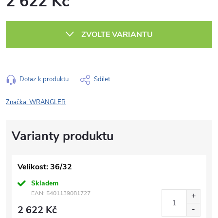
2 622 Kč
Měrná
cena:
ZVOLTE VARIANTU
Dotaz k produktu
Sdílet
Značka:
WRANGLER
Velikost: 36/32
Skladem
EAN:
5401139081727
2 622 Kč