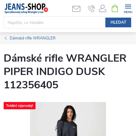
Přejít
NÁKUPNÍ
KOŠÍK
na
obsah
HLEDAT
Dámské rifle WRANGLER
Dámské rifle WRANGLER
PIPER INDIGO DUSK
112356405
Totální výprodej!