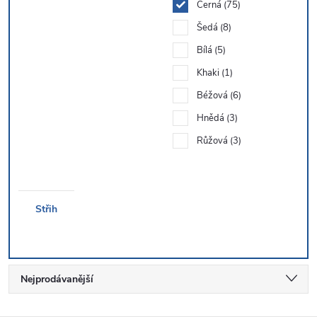
Černá
75
Šedá
8
Bílá
5
Khaki
1
Béžová
6
Hnědá
3
Růžová
3
Střih
Ř
Nejprodávanější
a
Nejlevnější