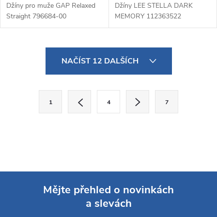
Džíny pro muže GAP Relaxed
Džíny LEE STELLA DARK
Straight 796684-00
MEMORY 112363522
O
NAČÍST 12 DALŠÍCH
v
l
S
1
4
7
t
á
r
d
á
a
n
k
c
o
í
Mějte přehled o novinkách
v
a slevách
á
Z
p