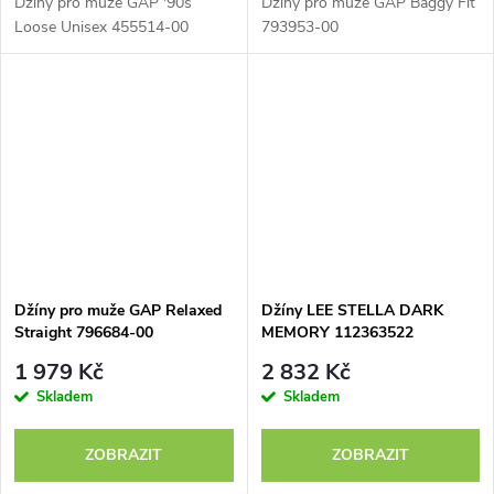
Džíny pro muže GAP '90s
Džíny pro muže GAP Baggy Fit
Loose Unisex 455514-00
793953-00
Džíny pro muže GAP Relaxed
Džíny LEE STELLA DARK
Straight 796684-00
MEMORY 112363522
1 979 Kč
2 832 Kč
Skladem
Skladem
ZOBRAZIT
ZOBRAZIT