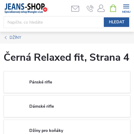
Přejít
NÁKUPNÍ
KOŠÍK
na
obsah
HLEDAT
DŽÍNY
Černá Relaxed fit
, Strana 4
Pánské rifle
Dámské rifle
Džíny pro koňáky