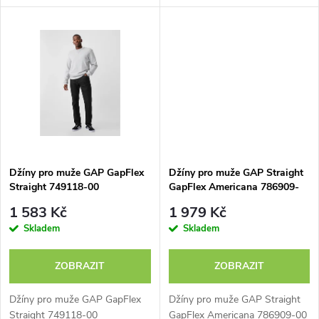
u
u
k
k
t
t
ů
ů
Džíny pro muže GAP GapFlex
Džíny pro muže GAP Straight
Straight 749118-00
GapFlex Americana 786909-
00
1 583 Kč
1 979 Kč
Skladem
Skladem
ZOBRAZIT
ZOBRAZIT
Džíny pro muže GAP GapFlex
Džíny pro muže GAP Straight
Straight 749118-00
GapFlex Americana 786909-00