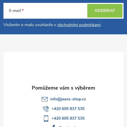
n
r
á
í
E-mail
ODEBÍRAT
v
p
Vložením e-mailu souhlasíte s
obchodními podmínkami
.
k
a
y
t
v
ý
í
p
i
s
info
@
jeans-shop.cz
u
+420 605 837 535
+420 605 837 535