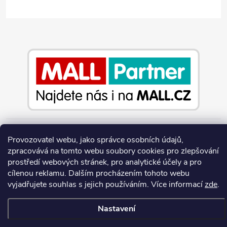
Provozovatel webu, jako správce osobních údajů,
Copyright 2026
Jeans-Shop.cz
. Všechna práva vyhrazena.
Upravit
zpracovává na tomto webu soubory cookies pro zlepšování
nastavení cookies
prostředí webových stránek, pro analytické účely a pro
Vytvořil Shoptet
cílenou reklamu. Dalším procházením tohoto webu
vyjadřujete souhlas s jejich používáním.
Více informací
zde
.
Nastavení