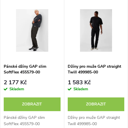
V
Nejdražší
z
ý
Abecedně
e
p
n
i
í
s
p
Pánské džíny GAP slim
Džíny pro muže GAP straight
SoftFlex 455579-00
Twill 499985-00
p
r
2 177 Kč
1 583 Kč
r
Skladem
Skladem
o
o
ZOBRAZIT
ZOBRAZIT
d
d
Pánské džíny GAP slim
Džíny pro muže GAP straight
SoftFlex 455579-00
Twill 499985-00