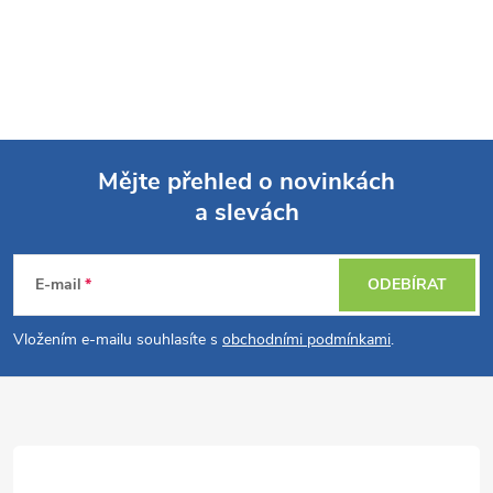
Mějte přehled o novinkách
a slevách
Z
á
E-mail
ODEBÍRAT
p
Vložením e-mailu souhlasíte s
obchodními podmínkami
.
a
t