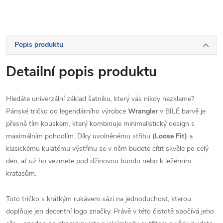
Popis produktu
Detailní popis produktu
Hledáte univerzální základ šatníku, který vás nikdy nezklame?
Pánské tričko od legendárního výrobce
Wrangler
v BÍLÉ barvě je
přesně tím kouskem, který kombinuje minimalistický design s
maximálním pohodlím. Díky uvolněnému střihu
(Loose Fit)
a
klasickému kulatému výstřihu se v něm budete cítit skvěle po celý
den, ať už ho vezmete pod džínovou bundu nebo k ležérním
kraťasům.
Toto tričko s krátkým rukávem sází na jednoduchost, kterou
doplňuje jen decentní logo značky. Právě v této čistotě spočívá jeho