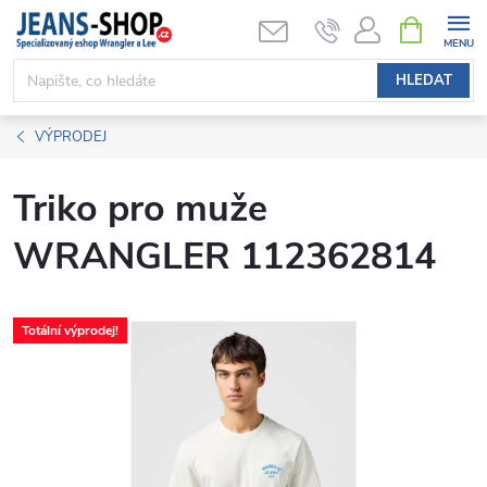
Přejít
NÁKUPNÍ
KOŠÍK
na
obsah
HLEDAT
VÝPRODEJ
Triko pro muže
WRANGLER 112362814
Totální výprodej!