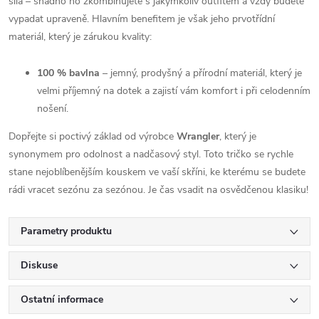
síla – snadno ho zkombinujete s jakýmkoliv outfitem a vždy budete
vypadat upraveně. Hlavním benefitem je však jeho prvotřídní
materiál, který je zárukou kvality:
100 % bavlna
– jemný, prodyšný a přírodní materiál, který je
velmi příjemný na dotek a zajistí vám komfort i při celodenním
nošení.
Dopřejte si poctivý základ od výrobce
Wrangler
, který je
synonymem pro odolnost a nadčasový styl. Toto tričko se rychle
stane nejoblíbenějším kouskem ve vaší skříni, ke kterému se budete
rádi vracet sezónu za sezónou. Je čas vsadit na osvědčenou klasiku!
Parametry produktu
Diskuse
Ostatní informace