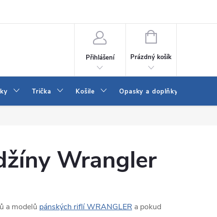
Vrácení a výměna zboží
Reklamace
Jak vybrat džíny Wrangler a
NÁKUPNÍ
KOŠÍK
Prázdný košík
Přihlášení
tky
Trička
Košile
Opasky a doplňky
Šaty
džíny Wrangler
hů a modelů
pánských riflí WRANGLER
a pokud