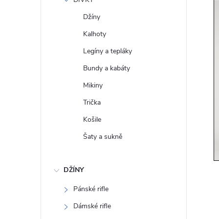
e
Džíny
l
Kalhoty
Legíny a tepláky
Bundy a kabáty
Mikiny
Trička
Košile
Šaty a sukně
DŽÍNY
Pánské rifle
Dámské rifle