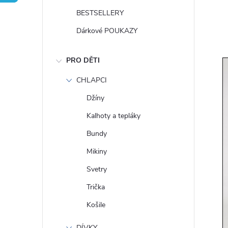
t
BESTSELLERY
r
Dárkové POUKAZY
a
PRO DĚTI
n
CHLAPCI
Džíny
n
Kalhoty a tepláky
í
Bundy
Mikiny
p
Svetry
a
Trička
Košile
n
DÍVKY