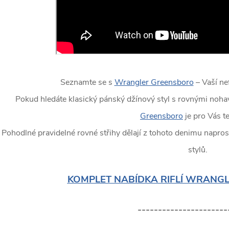
Seznamte se s
Wrangler Greensboro
– Vaší ne
Pokud hledáte klasický pánský džínový styl s rovnými nohav
Greensboro
je pro Vás t
Pohodlné pravidelné rovné střihy dělají z tohoto denimu napros
stylů.
KOMPLET NABÍDKA RIFLÍ WRANG
----------------------