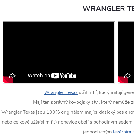
WRANGLER T
Wrangler Texas
střih riflí, který milují g
Mají ten správný kovbojský styl, který nemůže z
Wrangler Texas jsou 100% originálem mající klasický pas a rovn
nebo celkově užší(slim fit) nohavice obojí s pohodlným sedem.
jednoduchým
ležérním 