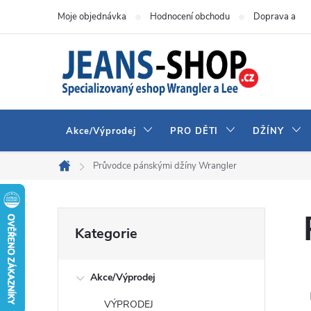
Přejít
Moje objednávka
Hodnocení obchodu
Doprava a pla
na
obsah
Akce/Výprodej
PRO DĚTI
DŽÍNY
Průvodce pánskými džíny Wrangler
Domů
P
Přeskočit
Kategorie
kategorie
o
Akce/Výprodej
s
VÝPRODEJ