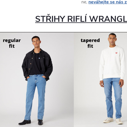
ne,
neváhejte se nás 
STŘIHY RIFLÍ WRANG