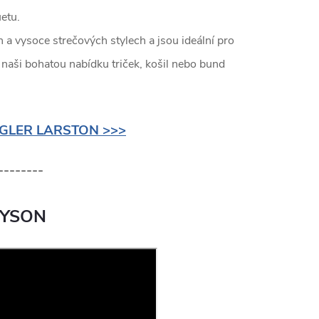
etu.
 a vysoce strečových stylech a jsou ideální pro
naši bohatou nabídku triček, košil nebo bund
GLER LARSTON >>>
--------
YSON