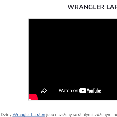
WRANGLER LA
Džíny
Wrangler Larston
jsou navrženy se štíhlými, zúženými no