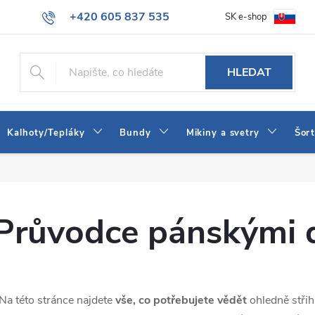
+420 605 837 535
SK e-shop
tba
Obchodní podmínky
Naše prodejna
Blog
Kontakt
info@jeans-shop.cz
HLEDAT
Kalhoty/Tepláky
Bundy
Mikiny a svetry
Šor
Průvodce pánskými 
Na této stránce najdete
vše, co potřebujete
vědět
ohledně stři