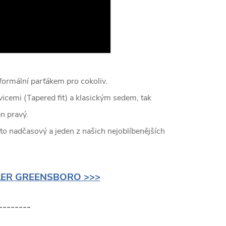
formální parťákem pro cokoliv.
icemi (Tapered fit) a klasickým sedem, tak
en pravý.
to nadčasový a jeden z našich nejoblíbenějších
LER GREENSBORO >>>
--------