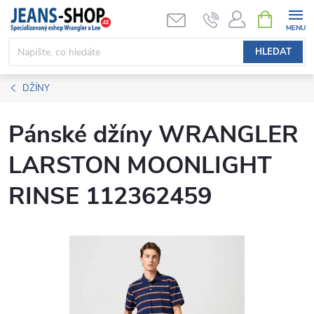
Přejít
NÁKUPNÍ
KOŠÍK
na
obsah
HLEDAT
DŽÍNY
Pánské džíny WRANGLER
LARSTON MOONLIGHT
RINSE 112362459