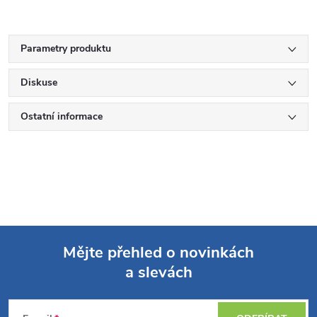
Parametry produktu
Diskuse
Ostatní informace
Mějte přehled o novinkách
a slevách
Z