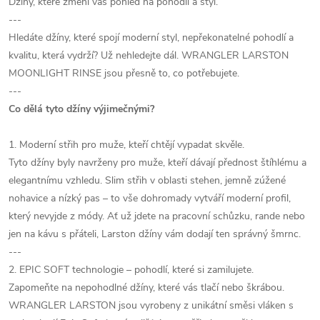
Džíny, které změní váš pohled na pohodlí a styl.
---
Hledáte džíny, které spojí moderní styl, nepřekonatelné pohodlí a
kvalitu, která vydrží? Už nehledejte dál. WRANGLER LARSTON
MOONLIGHT RINSE jsou přesně to, co potřebujete.
---
Co dělá tyto džíny výjimečnými?
1. Moderní střih pro muže, kteří chtějí vypadat skvěle.
Tyto džíny byly navrženy pro muže, kteří dávají přednost štíhlému a
elegantnímu vzhledu. Slim střih v oblasti stehen, jemně zúžené
nohavice a nízký pas – to vše dohromady vytváří moderní profil,
který nevyjde z módy. Ať už jdete na pracovní schůzku, rande nebo
jen na kávu s přáteli, Larston džíny vám dodají ten správný šmrnc.
---
2. EPIC SOFT technologie – pohodlí, které si zamilujete.
Zapomeňte na nepohodlné džíny, které vás tlačí nebo škrábou.
WRANGLER LARSTON jsou vyrobeny z unikátní směsi vláken s