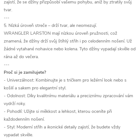
zajistí, že se džíny přizpůsobí vašemu pohybu, aniž by ztratily svůj
tvar.
---
5. Nízká úroveň streče – drží tvar, ale neomezují.
WRANGLER LARSTON mají nízkou úroveň pružnosti, což
znamená, že džíny drží svůj štíhlý střih i po celodenním nošení. Už
žádné vytahané nohavice nebo kolena. Tyto džíny vypadají skvěle od
rána až do večera.
---
Proč si je zamilujete?
- Univerzálnost: Kombinujte je s tričkem pro ležérní look nebo s
košilí a sakem pro elegantní styl.
- Odolnost: Díky kvalitnímu materiálu a preciznímu zpracování vám
vydrží roky.
- Pohodlí: Užijte si měkkost a lehkost, kterou oceníte při
každodenním nošení.
- Styl: Moderní střih a ikonické detaily zajistí, že budete vždy
vypadat skvěle.