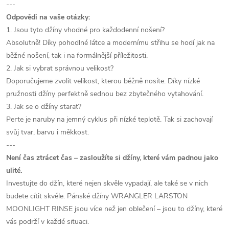
---
Odpovědi na vaše otázky:
1. Jsou tyto džíny vhodné pro každodenní nošení?
Absolutně! Díky pohodlné látce a modernímu střihu se hodí jak na
běžné nošení, tak i na formálnější příležitosti.
2. Jak si vybrat správnou velikost?
Doporučujeme zvolit velikost, kterou běžně nosíte. Díky nízké
pružnosti džíny perfektně sednou bez zbytečného vytahování.
3. Jak se o džíny starat?
Perte je naruby na jemný cyklus při nízké teplotě. Tak si zachovají
svůj tvar, barvu i měkkost.
---
Není čas ztrácet čas – zasloužíte si džíny, které vám padnou jako
ulité.
Investujte do džín, které nejen skvěle vypadají, ale také se v nich
budete cítit skvěle. Pánské džíny WRANGLER LARSTON
MOONLIGHT RINSE jsou více než jen oblečení – jsou to džíny, které
vás podrží v každé situaci.