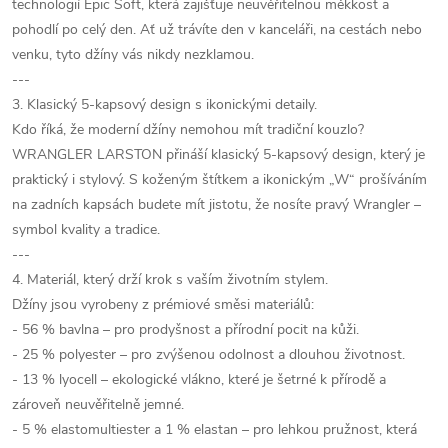
technologií Epic Soft, která zajišťuje neuvěřitelnou měkkost a
pohodlí po celý den. Ať už trávíte den v kanceláři, na cestách nebo
venku, tyto džíny vás nikdy nezklamou.
---
3. Klasický 5-kapsový design s ikonickými detaily.
Kdo říká, že moderní džíny nemohou mít tradiční kouzlo?
WRANGLER LARSTON přináší klasický 5-kapsový design, který je
praktický i stylový. S koženým štítkem a ikonickým „W“ prošíváním
na zadních kapsách budete mít jistotu, že nosíte pravý Wrangler –
symbol kvality a tradice.
---
4. Materiál, který drží krok s vaším životním stylem.
Džíny jsou vyrobeny z prémiové směsi materiálů:
- 56 % bavlna – pro prodyšnost a přírodní pocit na kůži.
- 25 % polyester – pro zvýšenou odolnost a dlouhou životnost.
- 13 % lyocell – ekologické vlákno, které je šetrné k přírodě a
zároveň neuvěřitelně jemné.
- 5 % elastomultiester a 1 % elastan – pro lehkou pružnost, která