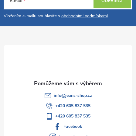
á
E-mail
ODEBÍRAT
p
Vložením e-mailu souhlasíte s
obchodními podmínkami
.
a
t
í
info
@
jeans-shop.cz
+420 605 837 535
+420 605 837 535
Facebook