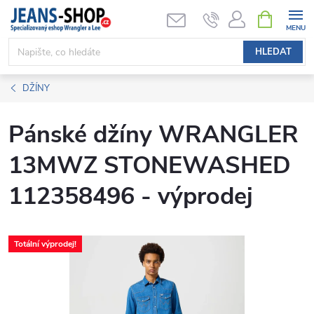
Přejít
NÁKUPNÍ
KOŠÍK
na
obsah
HLEDAT
DŽÍNY
Pánské džíny WRANGLER
13MWZ STONEWASHED
112358496 - výprodej
Totální výprodej!