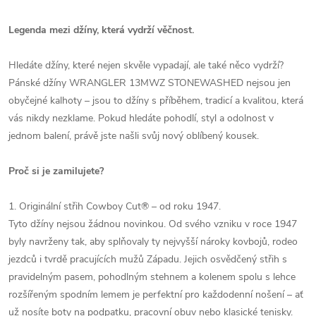
Legenda mezi džíny, která vydrží věčnost.
Hledáte džíny, které nejen skvěle vypadají, ale také něco vydrží?
Pánské džíny WRANGLER 13MWZ STONEWASHED nejsou jen
obyčejné kalhoty – jsou to džíny s příběhem, tradicí a kvalitou, která
vás nikdy nezklame. Pokud hledáte pohodlí, styl a odolnost v
jednom balení, právě jste našli svůj nový oblíbený kousek.
Proč si je zamilujete?
1. Originální střih Cowboy Cut® – od roku 1947.
Tyto džíny nejsou žádnou novinkou. Od svého vzniku v roce 1947
byly navrženy tak, aby splňovaly ty nejvyšší nároky kovbojů, rodeo
jezdců i tvrdě pracujících mužů Západu. Jejich osvědčený střih s
pravidelným pasem, pohodlným stehnem a kolenem spolu s lehce
rozšířeným spodním lemem je perfektní pro každodenní nošení – ať
už nosíte boty na podpatku, pracovní obuv nebo klasické tenisky.