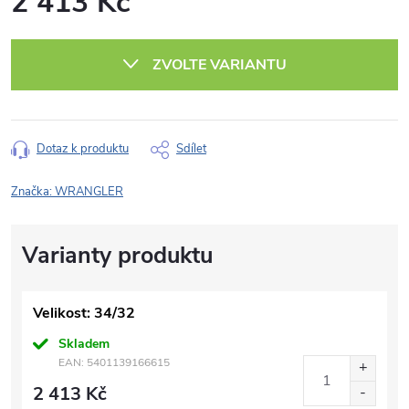
2 413 Kč
Měrná
cena:
ZVOLTE VARIANTU
Dotaz k produktu
Sdílet
Značka:
WRANGLER
Velikost: 34/32
Skladem
EAN:
5401139166615
2 413 Kč