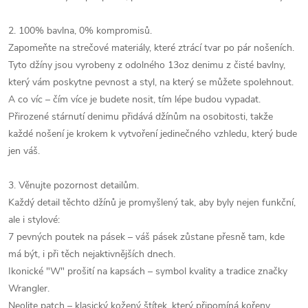
2. 100% bavlna, 0% kompromisů.
Zapomeňte na strečové materiály, které ztrácí tvar po pár nošeních.
Tyto džíny jsou vyrobeny z odolného 13oz denimu z čisté bavlny,
který vám poskytne pevnost a styl, na který se můžete spolehnout.
A co víc – čím více je budete nosit, tím lépe budou vypadat.
Přirozené stárnutí denimu přidává džínům na osobitosti, takže
každé nošení je krokem k vytvoření jedinečného vzhledu, který bude
jen váš.
3. Věnujte pozornost detailům.
Každý detail těchto džínů je promyšlený tak, aby byly nejen funkční,
ale i stylové:
7 pevných poutek na pásek – váš pásek zůstane přesně tam, kde
má být, i při těch nejaktivnějších dnech.
Ikonické "W" prošití na kapsách – symbol kvality a tradice značky
Wrangler.
Neolite patch – klasický kožený štítek, který připomíná kořeny