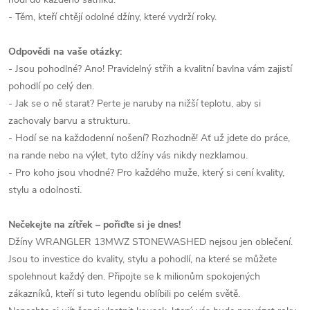
- Těm, kteří chtějí odolné džíny, které vydrží roky.
Odpovědi na vaše otázky:
- Jsou pohodlné? Ano! Pravidelný střih a kvalitní bavlna vám zajistí
pohodlí po celý den.
- Jak se o ně starat? Perte je naruby na nižší teplotu, aby si
zachovaly barvu a strukturu.
- Hodí se na každodenní nošení? Rozhodně! Ať už jdete do práce,
na rande nebo na výlet, tyto džíny vás nikdy nezklamou.
- Pro koho jsou vhodné? Pro každého muže, který si cení kvality,
stylu a odolnosti.
Nečekejte na zítřek – pořiďte si je dnes!
Džíny WRANGLER 13MWZ STONEWASHED nejsou jen oblečení.
Jsou to investice do kvality, stylu a pohodlí, na které se můžete
spolehnout každý den. Připojte se k milionům spokojených
zákazníků, kteří si tuto legendu oblíbili po celém světě.