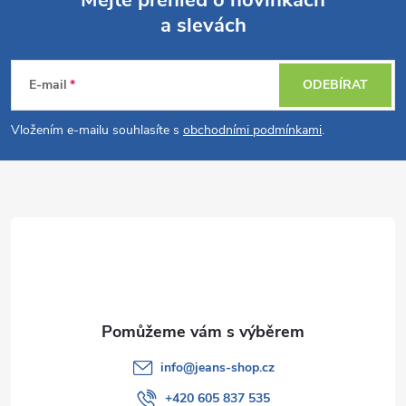
Mějte přehled o novinkách
a slevách
Z
á
E-mail
ODEBÍRAT
p
Vložením e-mailu souhlasíte s
obchodními podmínkami
.
a
t
í
info
@
jeans-shop.cz
+420 605 837 535