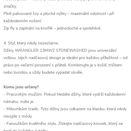
značky.
Plně palivované švy a ploché nýtky – maximální odolnost i při
každodenním nošení.
Zip fly a zapínání na knoflík – jednoduché a spolehlivé.
4. Styl, který nikdy nezestárne.
Džíny WRANGLER 13MWZ STONEWASHED jsou univerzální
volbou. Jejich nadčasový design je ideální pro každou příležitost – od
práce po večerní posezení s přáteli. Kombinujte je s košilí, tričkem
nebo bundou a vždy budete vypadat skvěle.
Komu jsou určeny?
- Pracovitým mužům. Pokud hledáte džíny, které vydrží každodenní
námahu, máte je.
- Milovníkům tradic. Tyto džíny jsou odkazem na klasiku, která nikdy
nevyjde z módy.
- Fanouškům kvalitního stylu. Získejte nadčasový kousek, který se
hodí do každého šatníku.