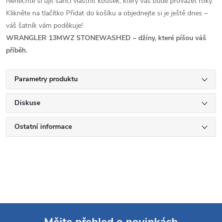
Nenechte si ujít šanci vlastnit kousek, který vás bude provázet roky.
Klikněte na tlačítko Přidat do košíku a objednejte si je ještě dnes –
váš šatník vám poděkuje!
WRANGLER 13MWZ STONEWASHED – džíny, které píšou váš
příběh.
Parametry produktu
Diskuse
Ostatní informace