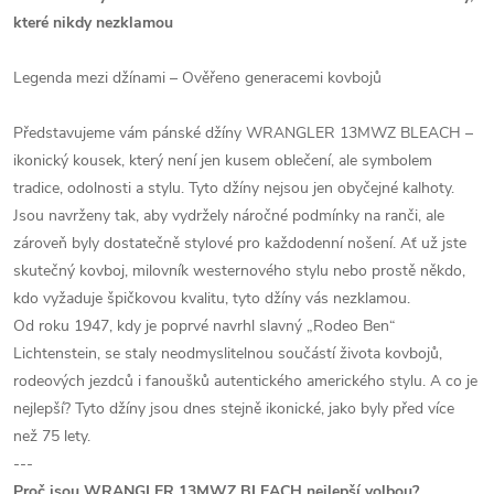
které nikdy nezklamou
Legenda mezi džínami – Ověřeno generacemi kovbojů
Představujeme vám pánské džíny WRANGLER 13MWZ BLEACH –
ikonický kousek, který není jen kusem oblečení, ale symbolem
tradice, odolnosti a stylu. Tyto džíny nejsou jen obyčejné kalhoty.
Jsou navrženy tak, aby vydržely náročné podmínky na ranči, ale
zároveň byly dostatečně stylové pro každodenní nošení. Ať už jste
skutečný kovboj, milovník westernového stylu nebo prostě někdo,
kdo vyžaduje špičkovou kvalitu, tyto džíny vás nezklamou.
Od roku 1947, kdy je poprvé navrhl slavný „Rodeo Ben“
Lichtenstein, se staly neodmyslitelnou součástí života kovbojů,
rodeových jezdců i fanoušků autentického amerického stylu. A co je
nejlepší? Tyto džíny jsou dnes stejně ikonické, jako byly před více
než 75 lety.
---
Proč jsou WRANGLER 13MWZ BLEACH nejlepší volbou?