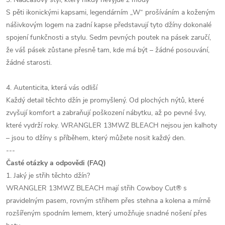
S pěti ikonickými kapsami, legendárním „W“ prošíváním a koženým
nášivkovým logem na zadní kapse představují tyto džíny dokonalé
spojení funkčnosti a stylu. Sedm pevných poutek na pásek zaručí,
že váš pásek zůstane přesně tam, kde má být – žádné posouvání,
žádné starosti.
4. Autenticita, která vás odliší
Každý detail těchto džín je promyšlený. Od plochých nýtů, které
zvyšují komfort a zabraňují poškození nábytku, až po pevné švy,
které vydrží roky. WRANGLER 13MWZ BLEACH nejsou jen kalhoty
– jsou to džíny s příběhem, který můžete nosit každý den.
---
Časté otázky a odpovědi (FAQ)
1. Jaký je střih těchto džín?
WRANGLER 13MWZ BLEACH mají střih Cowboy Cut® s
pravidelným pasem, rovným střihem přes stehna a kolena a mírně
rozšířeným spodním lemem, který umožňuje snadné nošení přes