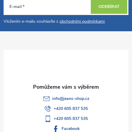
á
E-mail
ODEBÍRAT
p
Vložením e-mailu souhlasíte s
obchodními podmínkami
.
a
t
í
info
@
jeans-shop.cz
+420 605 837 535
+420 605 837 535
Facebook