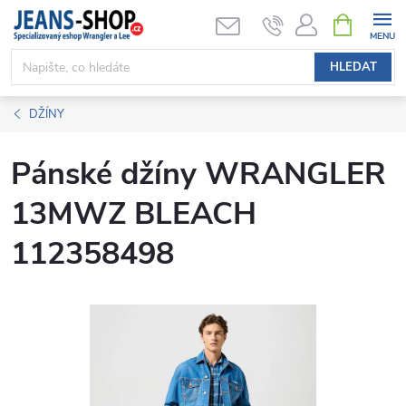
Přejít
NÁKUPNÍ
KOŠÍK
na
obsah
HLEDAT
DŽÍNY
Pánské džíny WRANGLER
13MWZ BLEACH
112358498