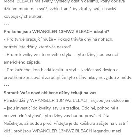
Model BLEACH má světlý, vybledlý odstín denimu, který dodává
džínám moderní a svěží vzhled, aniž by ztratily svůj klasický
kovbojský charakter.
---
Pro koho jsou WRANGLER 13MWZ BLEACH ideální?
- Pro tvrdě pracující muže – Pokud trávíte dny na nohách,
potřebujete džíny, které vás nezradí.
- Pro milovníky westernového stylu – Tyto džíny jsou esencí
amerického západu.
- Pro každého, kdo hledá kvalitu a styl – Nadčasový design a
prvotřídní zpracování zaručují, že tyto džíny nikdy nevyjdou z módy.
---
Shrnutí: Vaše nové oblíbené džíny čekají na vás
Pánské džíny WRANGLER 13MWZ BLEACH nejsou jen oblečením
– jsou investicí do kvality, stylu a tradice. Odolné, pohodlné a
neuvěřitelně stylové, tyto džíny vás budou provázet léta.
Nečekejte, až budou pryč. Přidejte je do košíku a zažijte na vlastní
kůži, proč jsou WRANGLER 13MWZ BLEACH legendou mezi