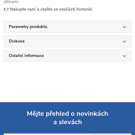
džínami.
👉 Nakupte nyní a staňte se součástí historie!
Parametry produktu
Diskuse
Ostatní informace
Mějte přehled o novinkách
a slevách
Z