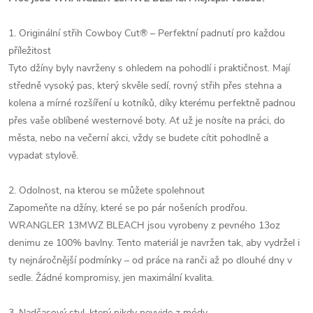
1. Originální střih Cowboy Cut® – Perfektní padnutí pro každou
příležitost
Tyto džíny byly navrženy s ohledem na pohodlí i praktičnost. Mají
středně vysoký pas, který skvěle sedí, rovný střih přes stehna a
kolena a mírné rozšíření u kotníků, díky kterému perfektně padnou
přes vaše oblíbené westernové boty. Ať už je nosíte na práci, do
města, nebo na večerní akci, vždy se budete cítit pohodlně a
vypadat stylově.
2. Odolnost, na kterou se můžete spolehnout
Zapomeňte na džíny, které se po pár nošeních prodřou.
WRANGLER 13MWZ BLEACH jsou vyrobeny z pevného 13oz
denimu ze 100% bavlny. Tento materiál je navržen tak, aby vydržel i
ty nejnáročnější podmínky – od práce na ranči až po dlouhé dny v
sedle. Žádné kompromisy, jen maximální kvalita.
3. Nadčasový styl, který nikdy nevyjde z módy