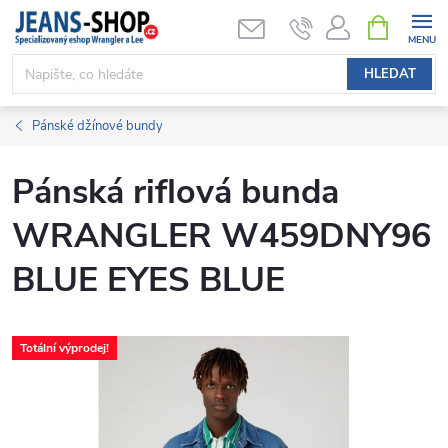
Přejít
NÁKUPNÍ
KOŠÍK
na
obsah
HLEDAT
Pánské džínové bundy
Pánská riflová bunda
WRANGLER W459DNY96
BLUE EYES BLUE
Totální výprodej!