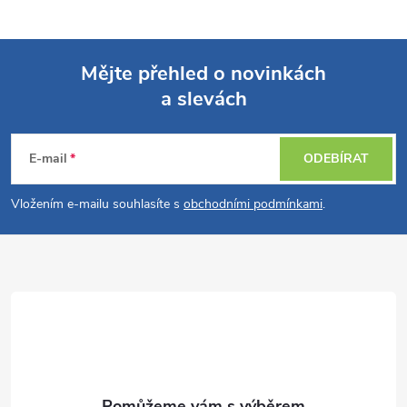
Mějte přehled o novinkách
a slevách
Z
á
E-mail
ODEBÍRAT
p
Vložením e-mailu souhlasíte s
obchodními podmínkami
.
a
t
í