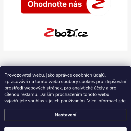
Provozovatel webu, jako správce osobních údajů,
zpracovává na tomto webu soubory cookies pro zlepšování
prostředí webových stránek, pro analytické účely a pro
cílenou reklamu. Dalším procházením tohoto webu
vyjadřujete souhlas s jejich používáním.
Více informací
zde
.
Nastavení
Copyright 2026
Jeans-Shop.cz
. Všechna práva vyhrazena.
Upravit
nastavení cookies