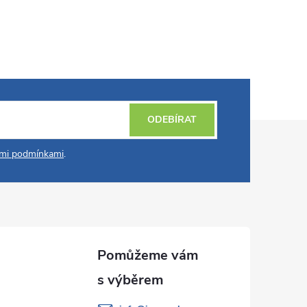
ODEBÍRAT
mi podmínkami
.