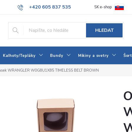
+420 605 837 535
SK e-shop
tba
Obchodní podmínky
Naše prodejna
Blog
Kontakt
info@jeans-shop.cz
HLEDAT
Kalhoty/Tepláky
Bundy
Mikiny a svetry
Šor
asek WRANGLER W0G8U1X85 TIMELESS BELT BROWN
O
W