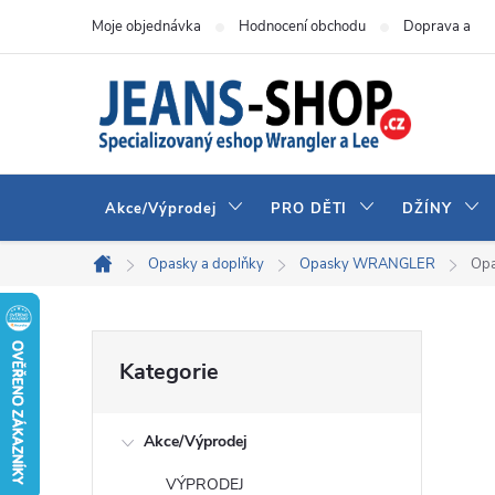
Přejít
Moje objednávka
Hodnocení obchodu
Doprava a pla
na
obsah
Akce/Výprodej
PRO DĚTI
DŽÍNY
Opasky a doplňky
Opasky WRANGLER
Op
Domů
P
Přeskočit
Kategorie
kategorie
o
Akce/Výprodej
s
VÝPRODEJ