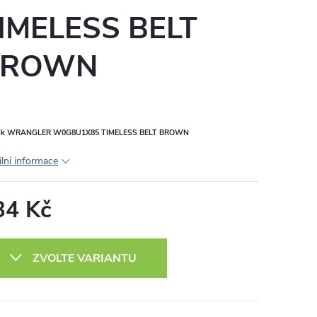
IMELESS BELT
BROWN
ek WRANGLER W0G8U1X85 TIMELESS BELT BROWN
ilní informace
34 Kč
ná
:
ZVOLTE VARIANTU