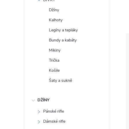
e
Džíny
l
Kalhoty
Legíny a tepláky
Bundy a kabáty
Mikiny
Trička
Košile
Šaty a sukně
DŽÍNY
Pánské rifle
Dámské rifle