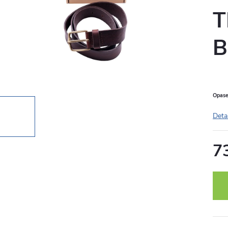
T
Opas
Deta
7
Měr
cena