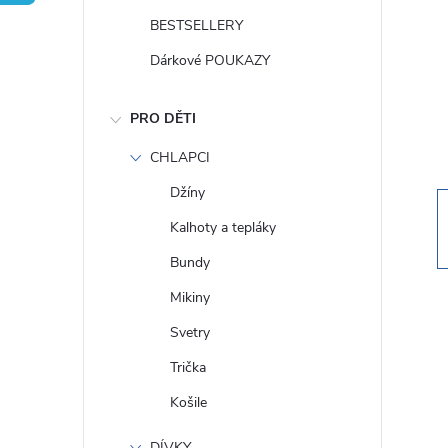
t
BESTSELLERY
r
Dárkové POUKAZY
a
PRO DĚTI
n
CHLAPCI
Džíny
n
Kalhoty a tepláky
í
Bundy
Mikiny
p
Svetry
a
Trička
Košile
n
DÍVKY