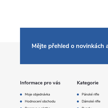
Z
Mějte přehled o novinkách
á
p
a
Informace pro vás
Kategorie
t
Moje objednávka
Pánské rifle
Hodnocení obchodu
Dámské rifle