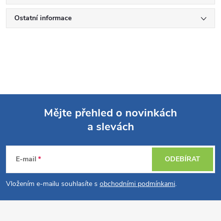
Ostatní informace
Mějte přehled o novinkách
a slevách
Z
á
E-mail
ODEBÍRAT
p
Vložením e-mailu souhlasíte s
obchodními podmínkami
.
a