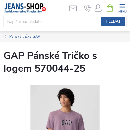
Přejít
NÁKUPNÍ
KOŠÍK
na
obsah
HLEDAT
Pánská trička GAP
GAP Pánské Tričko s
logem 570044-25