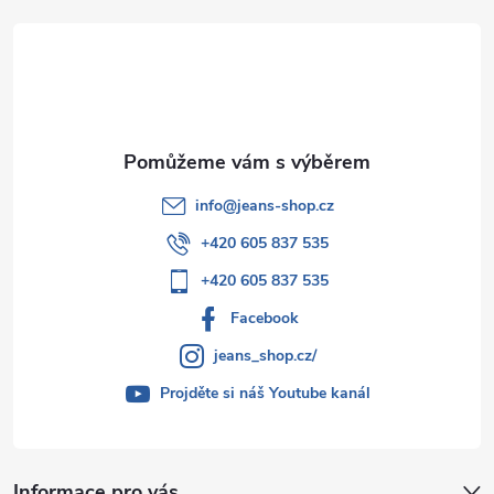
t
í
info
@
jeans-shop.cz
+420 605 837 535
+420 605 837 535
Facebook
jeans_shop.cz/
Projděte si náš Youtube kanál
Informace pro vás