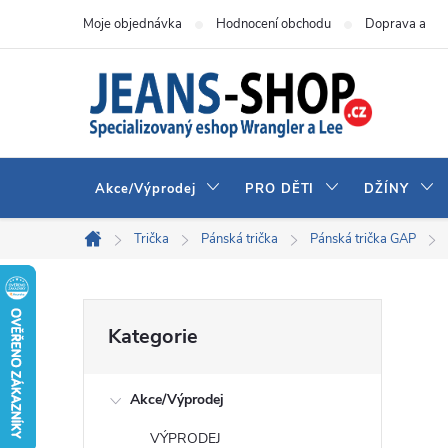
Přejít
Moje objednávka
Hodnocení obchodu
Doprava a pla
na
obsah
Akce/Výprodej
PRO DĚTI
DŽÍNY
Trička
Pánská trička
Pánská trička GAP
Domů
P
Přeskočit
Kategorie
kategorie
o
Akce/Výprodej
s
VÝPRODEJ