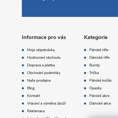
á
p
a
Informace pro vás
Kategorie
t
Moje objednávka
Pánské rifle
Hodnocení obchodu
Dámské rifle
í
Doprava a platba
Bundy
Obchodní podmínky
Trička
Naše prodejna
Pánské košile
Blog
Opasky
Kontakt
Pánské akce
Vrácení a výměna zboží
Dámské akce
Reklamace