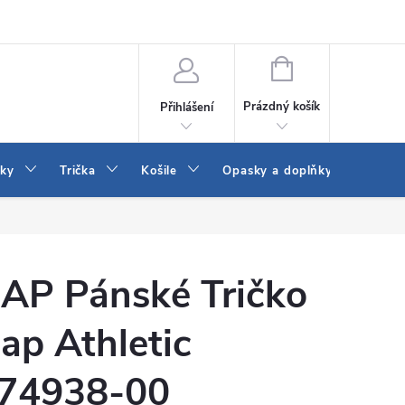
Vrácení a výměna zboží
Reklamace
Jak vybrat džíny Wrangler a
NÁKUPNÍ
KOŠÍK
Prázdný košík
Přihlášení
tky
Trička
Košile
Opasky a doplňky
Šaty
AP Pánské Tričko
ap Athletic
74938-00