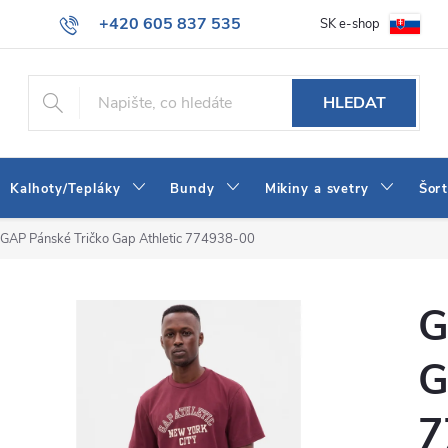
+420 605 837 535
SK e-shop
tba
Obchodní podmínky
Naše prodejna
Blog
Kontakt
info@jeans-shop.cz
HLEDAT
Kalhoty/Tepláky
Bundy
Mikiny a svetry
Šor
GAP Pánské Tričko Gap Athletic 774938-00
G
G
7