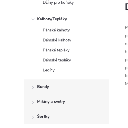
Džíny pro koňáky
Kalhoty/Tepláky
P
Pánské kalhoty
p
Dámské kalhoty
n
Pánské tepláky
h
p
Dámské tepláky
p
Legíny
f
M
Bundy
Mikiny a svetry
Šortky