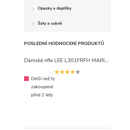
Opasky a doplňky
Šaty a sukně
POSLEDNÍ HODNOCENÍ PRODUKTŮ
Dámské rifle LEE L301FRFH MARION STRAIGHT RINSE
-
Delší než ty
zakoupené
před 2 lety