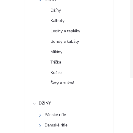
e
Džíny
l
Kalhoty
Legíny a tepláky
Bundy a kabáty
Mikiny
Trička
Košile
Šaty a sukně
DŽÍNY
Pánské rifle
Dámské rifle