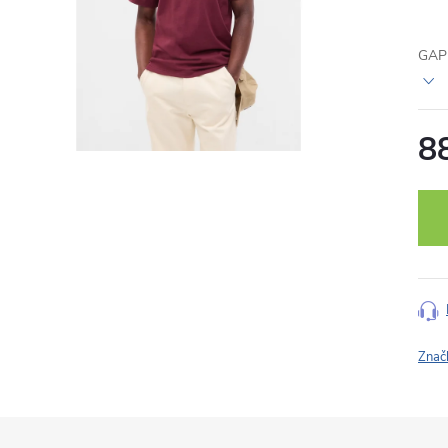
GAP 
8
Měr
cena
Znač