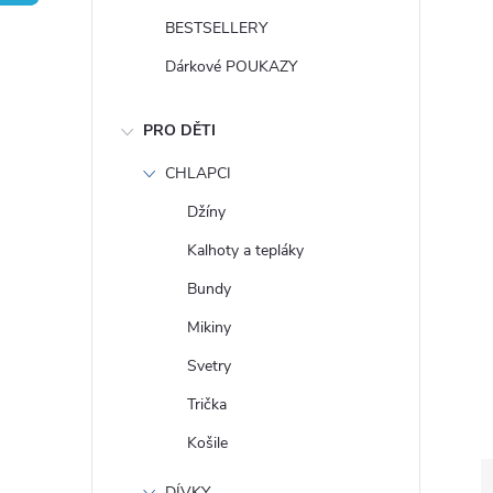
t
BESTSELLERY
r
Dárkové POUKAZY
a
PRO DĚTI
n
CHLAPCI
Džíny
n
Kalhoty a tepláky
í
Bundy
Mikiny
p
Svetry
a
Trička
Košile
n
DÍVKY