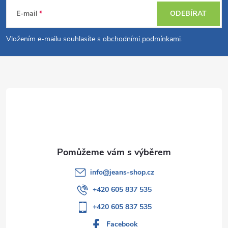
á
E-mail
ODEBÍRAT
p
Vložením e-mailu souhlasíte s
obchodními podmínkami
.
a
t
í
info
@
jeans-shop.cz
+420 605 837 535
+420 605 837 535
Facebook