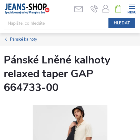
Přejít
NÁKUPNÍ
KOŠÍK
na
obsah
HLEDAT
Pánské kalhoty
Pánské Lněné kalhoty
relaxed taper GAP
664733-00