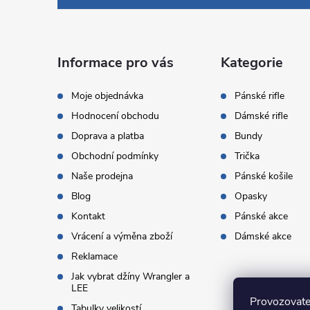
p
a
Informace pro vás
Kategorie
t
Moje objednávka
Pánské rifle
Hodnocení obchodu
Dámské rifle
í
Doprava a platba
Bundy
Obchodní podmínky
Trička
Naše prodejna
Pánské košile
Blog
Opasky
Kontakt
Pánské akce
Vrácení a výměna zboží
Dámské akce
Reklamace
Jak vybrat džíny Wrangler a
LEE
Provozovate
Tabulky velikostí