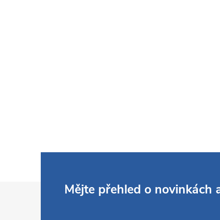
Z
Mějte přehled o novinkách
á