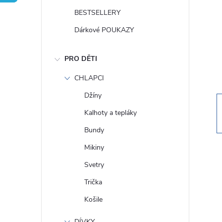
t
BESTSELLERY
r
Dárkové POUKAZY
a
PRO DĚTI
n
CHLAPCI
Džíny
n
Kalhoty a tepláky
í
Bundy
Mikiny
p
Svetry
a
Trička
Košile
n
DÍVKY