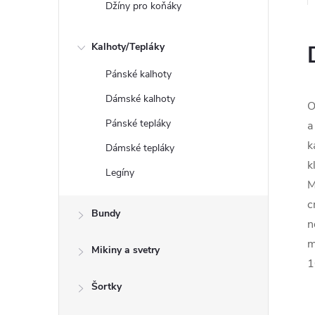
Džíny pro koňáky
Kalhoty/Tepláky
Pánské kalhoty
Dámské kalhoty
O
Pánské tepláky
a
k
Dámské tepláky
k
Legíny
M
c
Bundy
n
m
Mikiny a svetry
1
Šortky