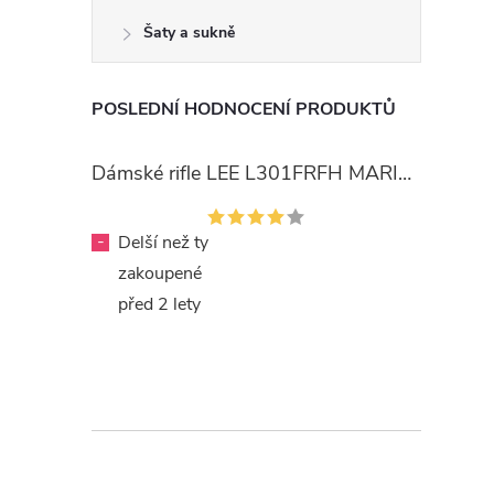
Šaty a sukně
POSLEDNÍ HODNOCENÍ PRODUKTŮ
Dámské rifle LEE L301FRFH MARION STRAIGHT RINSE
-
Delší než ty
zakoupené
před 2 lety