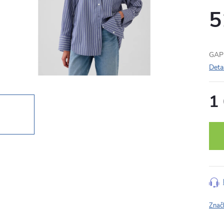
5
GAP 
Deta
1
Měr
cena
Znač