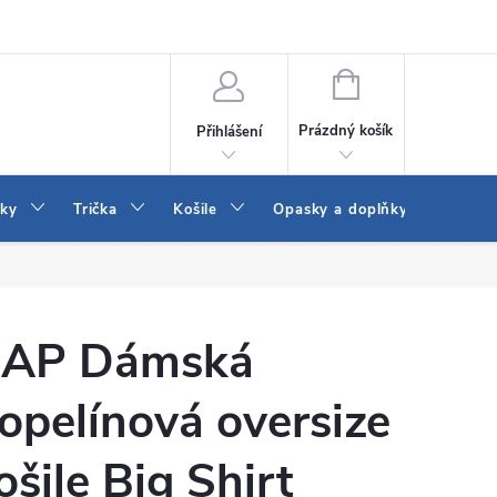
Vrácení a výměna zboží
Reklamace
Jak vybrat džíny Wrangler a
NÁKUPNÍ
KOŠÍK
Prázdný košík
Přihlášení
tky
Trička
Košile
Opasky a doplňky
Šaty
AP Dámská
opelínová oversize
ošile Big Shirt