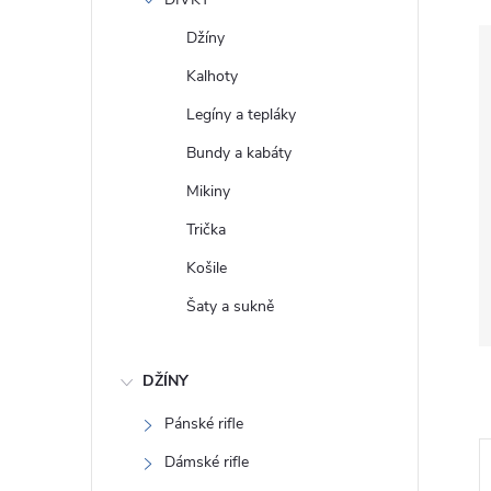
e
Džíny
l
Kalhoty
Legíny a tepláky
Bundy a kabáty
Mikiny
Trička
Košile
Šaty a sukně
DŽÍNY
Pánské rifle
Dámské rifle