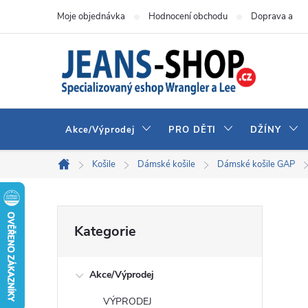
Přejít
Moje objednávka
Hodnocení obchodu
Doprava a pla
na
obsah
Akce/Výprodej
PRO DĚTI
DŽÍNY
Košile
Dámské košile
Dámské košile GAP
Domů
P
Přeskočit
Kategorie
kategorie
o
Akce/Výprodej
s
VÝPRODEJ