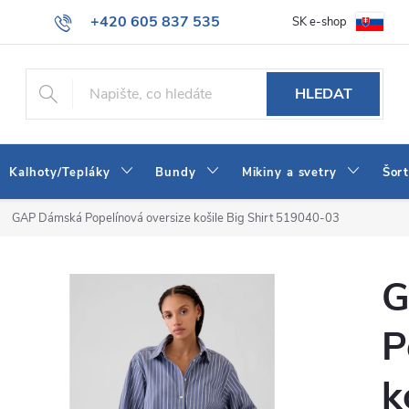
+420 605 837 535
SK e-shop
tba
Obchodní podmínky
Naše prodejna
Blog
Kontakt
info@jeans-shop.cz
HLEDAT
Kalhoty/Tepláky
Bundy
Mikiny a svetry
Šor
GAP Dámská Popelínová oversize košile Big Shirt 519040-03
G
P
k