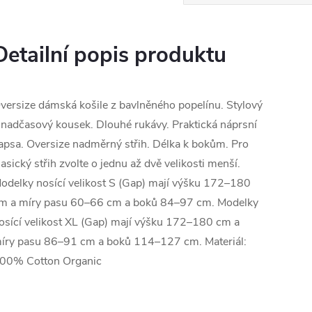
Detailní popis produktu
versize dámská košile z bavlněného popelínu. Stylový
 nadčasový kousek. Dlouhé rukávy. Praktická náprsní
apsa. Oversize nadměrný střih. Délka k bokům. Pro
lasický střih zvolte o jednu až dvě velikosti menší.
odelky nosící velikost S (Gap) mají výšku 172–180
m a míry pasu 60–66 cm a boků 84–97 cm. Modelky
osící velikost XL (Gap) mají výšku 172–180 cm a
íry pasu 86–91 cm a boků 114–127 cm. Materiál:
00% Cotton Organic