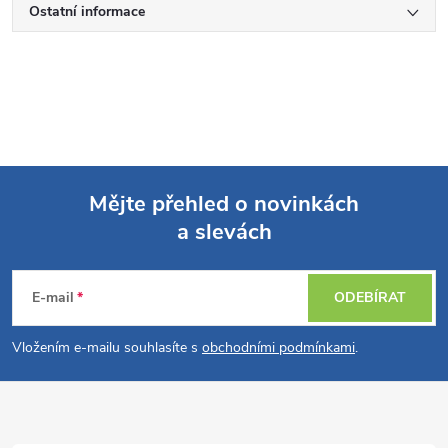
Ostatní informace
Mějte přehled o novinkách
a slevách
Z
á
E-mail
ODEBÍRAT
p
Vložením e-mailu souhlasíte s
obchodními podmínkami
.
a