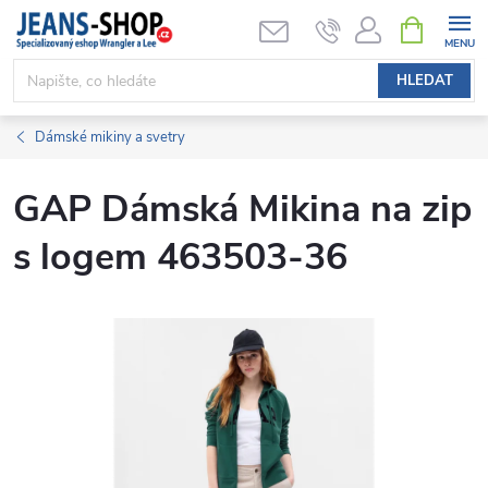
Přejít
NÁKUPNÍ
KOŠÍK
na
obsah
HLEDAT
Dámské mikiny a svetry
GAP Dámská Mikina na zip
s logem 463503-36