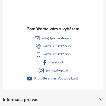
t
í
info
@
jeans-shop.cz
+420 605 837 535
+420 605 837 535
Facebook
jeans_shop.cz/
Projděte si náš Youtube kanál
Informace pro vás