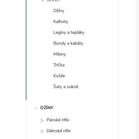
e
Džíny
l
Kalhoty
Legíny a tepláky
Bundy a kabáty
Mikiny
Trička
Košile
Šaty a sukně
DŽÍNY
Pánské rifle
Dámské rifle