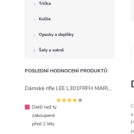
Trička
Košile
Opasky a doplňky
Šaty a sukně
POSLEDNÍ HODNOCENÍ PRODUKTŮ
Dámské rifle LEE L301FRFH MARION STRAIGHT RINSE
C
-
Delší než ty
a
zakoupené
P
před 2 lety
p