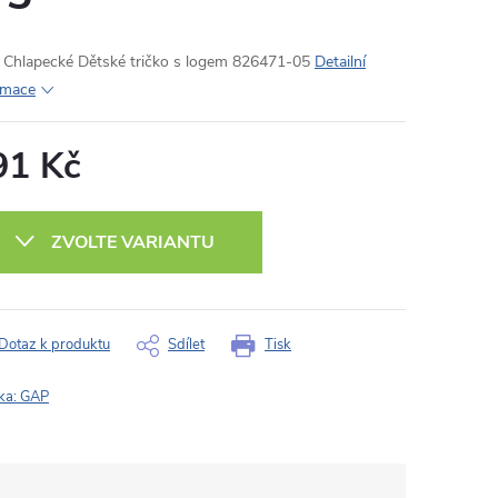
Chlapecké Dětské tričko s logem 826471-05
Detailní
rmace
91 Kč
ná
:
ZVOLTE VARIANTU
Dotaz k produktu
Sdílet
Tisk
ka:
GAP