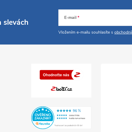
E-mail
a slevách
Vložením e-mailu souhlasíte s
obchodní