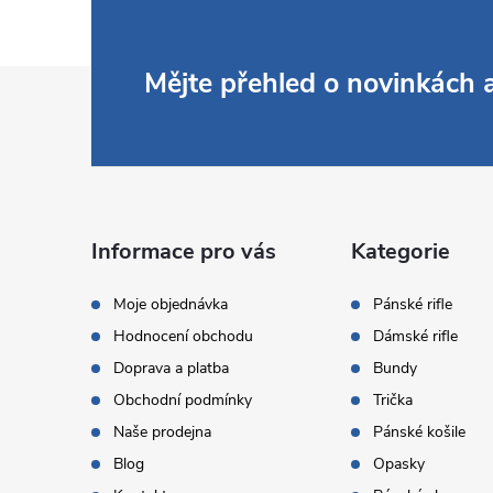
Z
Mějte přehled o novinkách
á
p
a
Informace pro vás
Kategorie
t
Moje objednávka
Pánské rifle
Hodnocení obchodu
Dámské rifle
í
Doprava a platba
Bundy
Obchodní podmínky
Trička
Naše prodejna
Pánské košile
Blog
Opasky