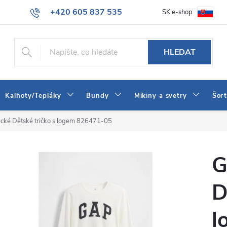
+420 605 837 535
SK e-shop
tba
Obchodní podmínky
Naše prodejna
Blog
Kontakt
info@jeans-shop.cz
HLEDAT
Kalhoty/Tepláky
Bundy
Mikiny a svetry
Šor
cké Dětské tričko s logem 826471-05
G
D
l