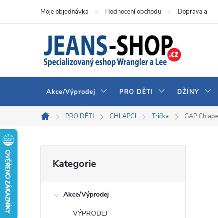
Přejít
Moje objednávka
Hodnocení obchodu
Doprava a pla
na
obsah
Akce/Výprodej
PRO DĚTI
DŽÍNY
PRO DĚTI
CHLAPCI
Trička
GAP Chlape
Domů
P
Přeskočit
Kategorie
kategorie
o
Akce/Výprodej
s
VÝPRODEJ