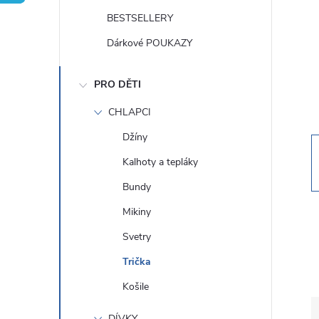
t
BESTSELLERY
r
Dárkové POUKAZY
a
PRO DĚTI
n
CHLAPCI
Džíny
n
Kalhoty a tepláky
í
Bundy
Mikiny
p
Svetry
a
Trička
Košile
n
DÍVKY