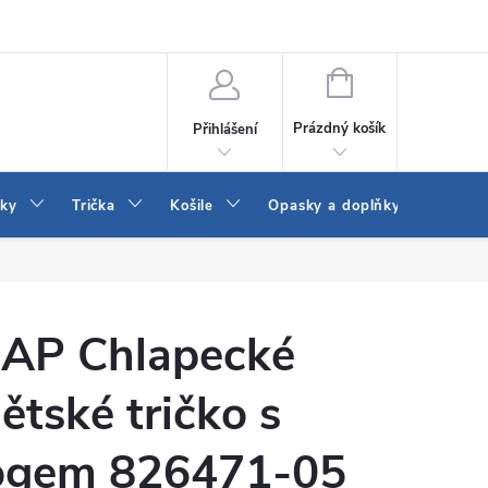
Vrácení a výměna zboží
Reklamace
Jak vybrat džíny Wrangler a
NÁKUPNÍ
KOŠÍK
Prázdný košík
Přihlášení
tky
Trička
Košile
Opasky a doplňky
Šaty
AP Chlapecké
ětské tričko s
ogem 826471-05