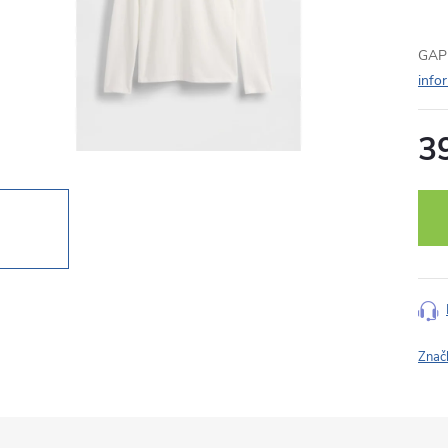
GAP 
info
3
Měr
cena
Znač